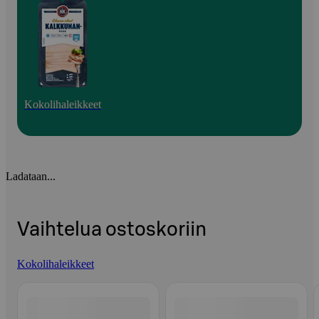
Kokolihaleikkeet
Ladataan...
Vaihtelua ostoskoriin
Kokolihaleikkeet
Ohita listaus