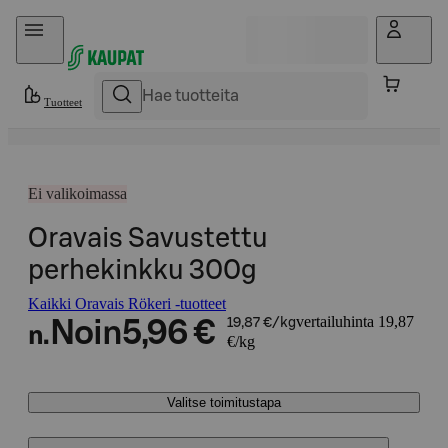
Hyppää sisältöön
Tuotteet
Ei valikoimassa
Oravais Savustettu
perhekinkku 300g
Kaikki Oravais Rökeri -tuotteet
vertailuhinta 19,87
Noin
5,96 €
19,87 €/kg
n.
€/kg
Valitse toimitustapa