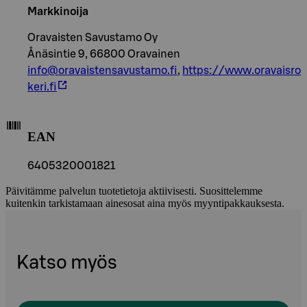
Markkinoija
Oravaisten Savustamo Oy
Ånäsintie 9, 66800 Oravainen
info@oravaistensavustamo.fi
,
https://www.oravaisro
keri.fi
EAN
6405320001821
Päivitämme palvelun tuotetietoja aktiivisesti. Suosittelemme
kuitenkin tarkistamaan ainesosat aina myös myyntipakkauksesta.
Katso myös