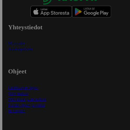
Yhteystiedot
Myymälät
Asiakaspalvelu
Ohjeet
Ensitilaajan ohjeet
Näin maksat
Näin tilaat ja muokkaat
Kaikki ohjeet ja vinkit
In English