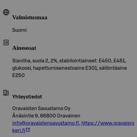
Valmistusmaa
Suomi
Ainesosat
Sianliha, suola 2, 2%, stabilointiaineet: E450, E451,
glukoosi, hapettumisenestoaine E301, säilöntäaine
E250
Yhteystiedot
Oravaisten Savustamo Oy
Ånäsintie 9, 66800 Oravainen
info@oravaistensavustamo.fi
,
https://www.oravaisro
keri.fi