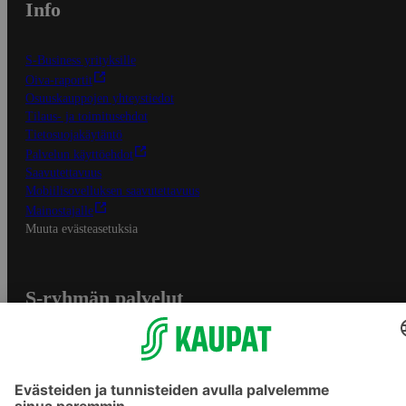
Info
S-Business yrityksille
Oiva-raportit
Osuuskauppojen yhteystiedot
Tilaus- ja toimitusehdot
Tietosuojakäytäntö
Palvelun käyttöehdot
Saavutettavuus
Mobiilisovelluksen saavutettavuus
Mainostajalle
Muuta evästeasetuksia
S-ryhmän palvelut
S-ryhmä
Asiakasomistajuus
Yhteishyvä Ruoka -sovellus