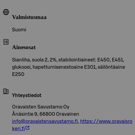
Valmistusmaa
Suomi
Ainesosat
Sianliha, suola 2, 2%, stabilointiaineet: E450, E451,
glukoosi, hapettumisenestoaine E301, säilöntäaine
E250
Yhteystiedot
Oravaisten Savustamo Oy
Ånäsintie 9, 66800 Oravainen
info@oravaistensavustamo.fi
,
https://www.oravaisro
keri.fi