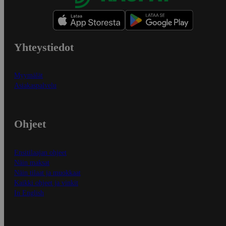
Yhteystiedot
Myymälät
Asiakaspalvelu
Ohjeet
Ensitilaajan ohjeet
Näin maksat
Näin tilaat ja muokkaat
Kaikki ohjeet ja vinkit
In English