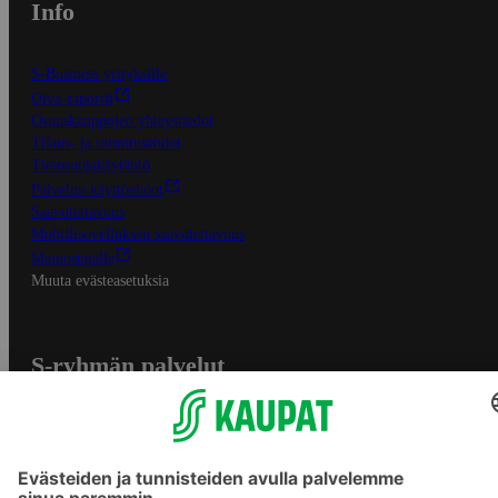
Info
S-Business yrityksille
Oiva-raportit
Osuuskauppojen yhteystiedot
Tilaus- ja toimitusehdot
Tietosuojakäytäntö
Palvelun käyttöehdot
Saavutettavuus
Mobiilisovelluksen saavutettavuus
Mainostajalle
Muuta evästeasetuksia
S-ryhmän palvelut
S-ryhmä
Asiakasomistajuus
Yhteishyvä Ruoka -sovellus