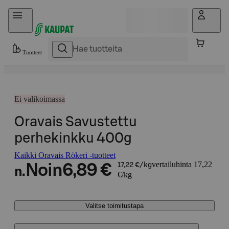
Hyppää sisältöön
Tuotteet
Ei valikoimassa
Oravais Savustettu
perhekinkku 400g
Kaikki Oravais Rökeri -tuotteet
vertailuhinta 17,22
Noin
6,89 €
17,22 €/kg
n.
€/kg
Valitse toimitustapa