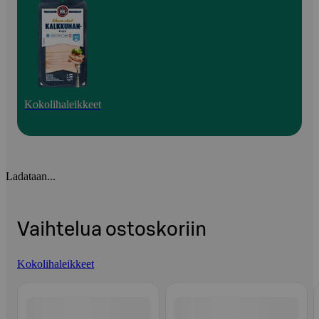
Kokolihaleikkeet
Ladataan...
Vaihtelua ostoskoriin
Kokolihaleikkeet
Ohita listaus