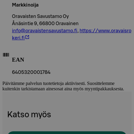
Markkinoija
Oravaisten Savustamo Oy
Ånäsintie 9, 66800 Oravainen
info@oravaistensavustamo.fi
,
https://www.oravaisro
keri.fi
EAN
6405320001784
Päivitämme palvelun tuotetietoja aktiivisesti. Suosittelemme
kuitenkin tarkistamaan ainesosat aina myös myyntipakkauksesta.
Katso myös