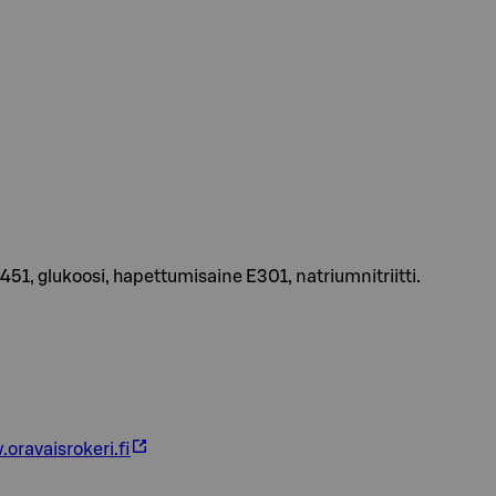
E451, glukoosi, hapettumisaine E301, natriumnitriitti.
oravaisrokeri.fi