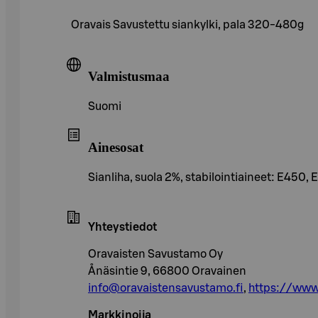
Oravais Savustettu siankylki, pala 320-480g
Valmistusmaa
Suomi
Ainesosat
Sianliha, suola 2%, stabilointiaineet: E450, 
Yhteystiedot
Oravaisten Savustamo Oy
Ånäsintie 9, 66800 Oravainen
info@oravaistensavustamo.fi
,
https://www.
Markkinoija