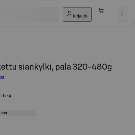
Kirjaudu
ettu siankylki, pala 320-480g
eet
€
0 €/kg
stapa