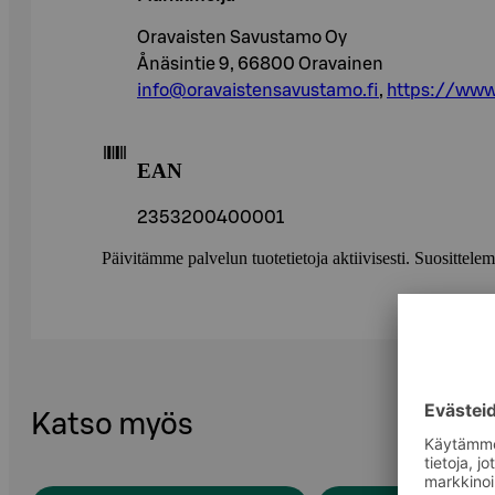
Oravaisten Savustamo Oy
Ånäsintie 9, 66800 Oravainen
info@oravaistensavustamo.fi
,
https://www.
EAN
2353200400001
Päivitämme palvelun tuotetietoja aktiivisesti. Suositte
Katso myös