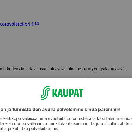
oravaisrokeri.fi
lemme kuitenkin tarkistamaan ainesosat aina myös myyntipakkauksesta.