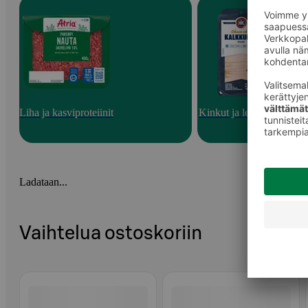
Liha ja kasviproteiinit
Kinkut ja leikkeleet
Ladataan...
Vaihtelua ostoskoriin
Ohita listaus