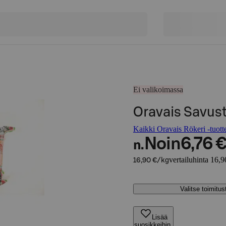
Ei valikoimassa
Oravais Savust
Kaikki Oravais Rökeri -tuott
Noin
6,76 
n.
vertailuhinta 16,9
16,90 €/kg
Valitse toimitu
Lisää
suosikkeihin,