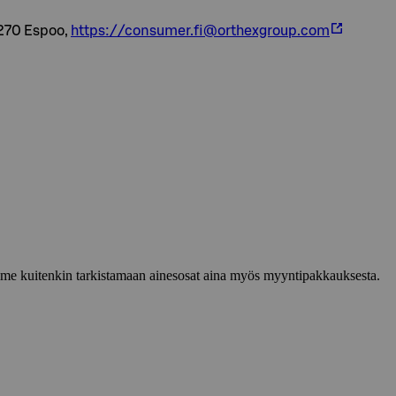
2270 Espoo,
https://consumer.fi@orthexgroup.com
lemme kuitenkin tarkistamaan ainesosat aina myös myyntipakkauksesta.