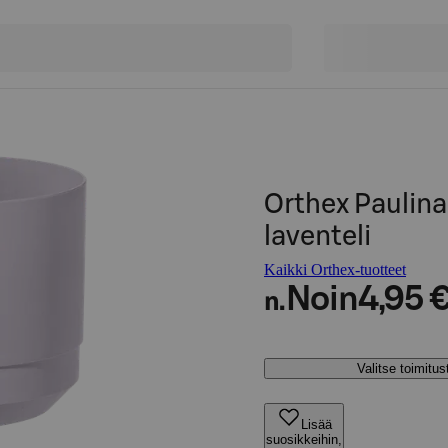
Orthex Paulin
laventeli
Kaikki Orthex-tuotteet
Noin
4,95 
n.
Valitse toimitu
Lisää
suosikkeihin,