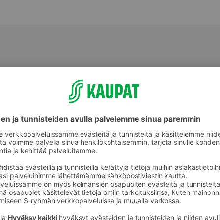
Kukkaruukut