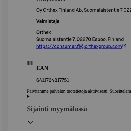
Oy Orthex Finland Ab, Suomalaistentie 7 0
Valmistaja
Orthex
Suomalaistentie 7, 02270 Espoo, Finland
https://consumer.fi@orthexgroup.com
EAN
6411764817751
Päivitämme palvelun tuotetietoja aktiivisesti. Suositte
Sijainti myymälässä