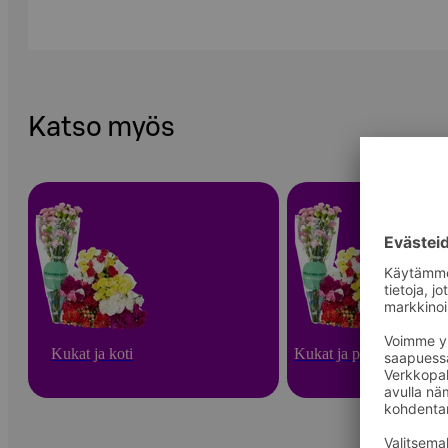
Katso myös
Kukat ja koti
Kukat ja puutarha