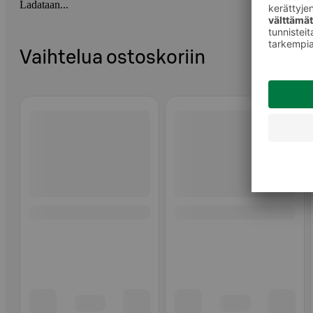
Ladataan...
Vaihtelua ostoskoriin
Ohita listaus