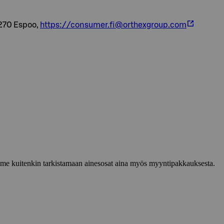
2270 Espoo,
https://consumer.fi@orthexgroup.com
lemme kuitenkin tarkistamaan ainesosat aina myös myyntipakkauksesta.