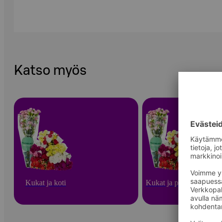
Katso myös
Kukat ja koti
Kukat ja puutarha