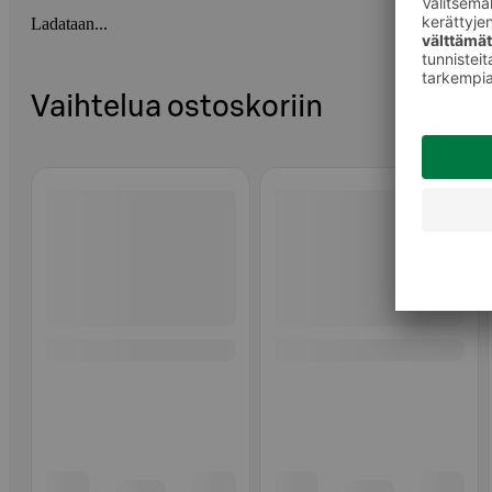
Ladataan...
Vaihtelua ostoskoriin
Ohita listaus