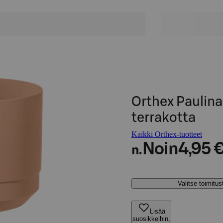
Orthex Paulin
terrakotta
Kaikki Orthex-tuotteet
Noin
4,95 
n.
Valitse toimitu
Lisää
suosikkeihin,