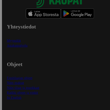
Yhteystiedot
Myymälät
Asiakaspalvelu
Ohjeet
Ensitilaajan ohjeet
Näin maksat
Näin tilaat ja muokkaat
Kaikki ohjeet ja vinkit
In English