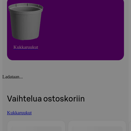
Kukkaruukut
Ladataan...
Vaihtelua ostoskoriin
Kukkaruukut
Ohita listaus