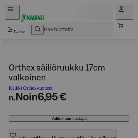
Hyppää sisältöön
Tuotteet
Orthex säiliöruukku 17cm
valkoinen
Kaikki Orthex-tuotteet
Noin
6,95 €
n.
Valitse toimitustapa
Lisää suosikkeihin, Orthex säiliöruukku 17cm valkoinen