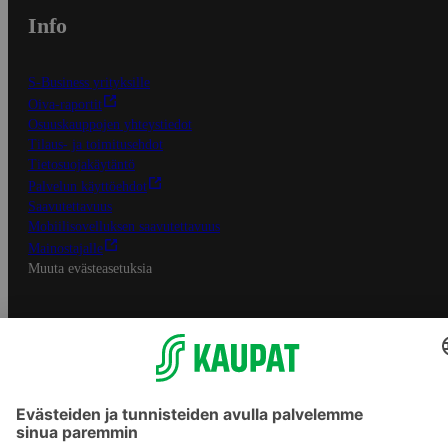
Info
S-Business yrityksille
Oiva-raportit
Osuuskauppojen yhteystiedot
Tilaus- ja toimitusehdot
Tietosuojakäytäntö
Palvelun käyttöehdot
Saavutettavuus
Mobiilisovelluksen saavutettavuus
Mainostajalle
Muuta evästeasetuksia
S-ryhmän palvelut
S-ryhmä
Asiakasomistajuus
Yhteishyvä Ruoka -sovellus