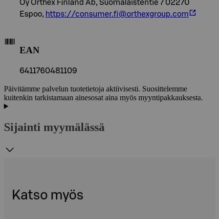
Oy Orthex Finland Ab, Suomalaistentie 7 02270
Espoo,
https://consumer.fi@orthexgroup.com
EAN
6411760481109
Päivitämme palvelun tuotetietoja aktiivisesti. Suosittelemme
kuitenkin tarkistamaan ainesosat aina myös myyntipakkauksesta.
Sijainti myymälässä
Katso myös