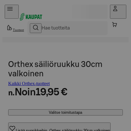
Hyppää sisältöön
Tuotteet
Orthex säiliöruukku 30cm
valkoinen
Kaikki Orthex-tuotteet
Noin
19,95 €
n.
Valitse toimitustapa
Lisää suosikkeihin, Orthex säiliöruukku 30cm valkoinen