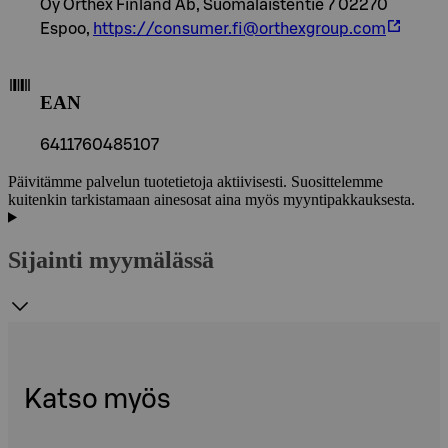
Oy Orthex Finland Ab, Suomalaistentie 7 02270
Espoo,
https://consumer.fi@orthexgroup.com
EAN
6411760485107
Päivitämme palvelun tuotetietoja aktiivisesti. Suosittelemme
kuitenkin tarkistamaan ainesosat aina myös myyntipakkauksesta.
Sijainti myymälässä
Katso myös