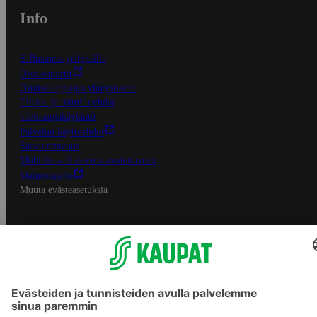
Info
S-Business yrityksille
Oiva-raportit
Osuuskauppojen yhteystiedot
Tilaus- ja toimitusehdot
Tietosuojakäytäntö
Palvelun käyttöehdot
Saavutettavuus
Mobiilisovelluksen saavutettavuus
Mainostajalle
Muuta evästeasetuksia
S-ryhmän palvelut
S-ryhmä
Asiakasomistajuus
Yhteishyvä Ruoka -sovellus