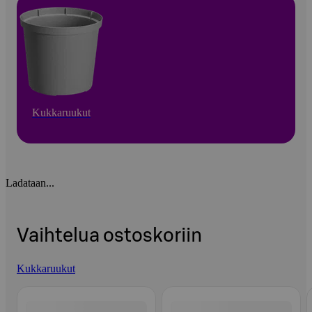
Kukkaruukut
Ladataan...
Vaihtelua ostoskoriin
Kukkaruukut
Ohita listaus