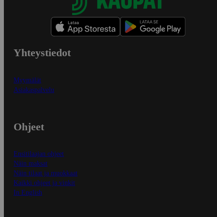
Yhteystiedot
Myymälät
Asiakaspalvelu
Ohjeet
Ensitilaajan ohjeet
Näin maksat
Näin tilaat ja muokkaat
Kaikki ohjeet ja vinkit
In English