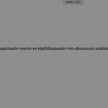
sanko 10 L
pii kodin moniin eri käyttötarpeisiin niin ulkona kuin sisätilo