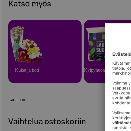
Katso myös
Kukat ja koti
Kylpyhuone ja sauna
Ladataan...
Vaihtelua ostoskoriin