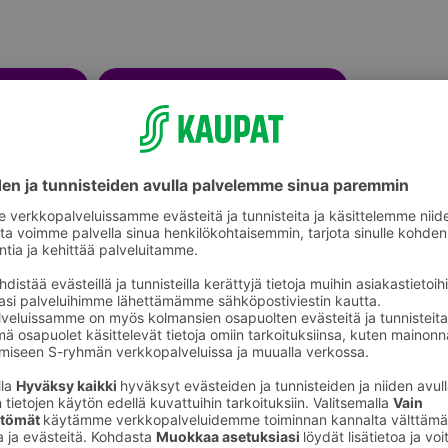
Peseytymistarvikkeet