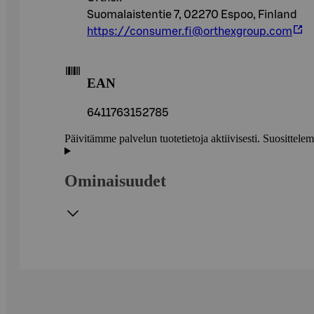
Suomalaistentie 7, 02270 Espoo, Finland
https://consumer.fi@orthexgroup.com
EAN
6411763152785
Päivitämme palvelun tuotetietoja aktiivisesti. Suositte
Ominaisuudet