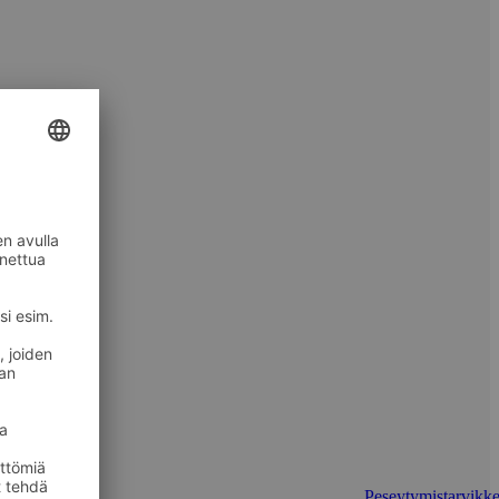
Peseytymistarvikke