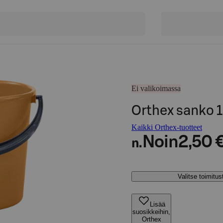
Ei valikoimassa
Orthex sanko 1
Kaikki Orthex-tuotteet
Noin
2,50 
n.
Valitse toimitu
Lisää
suosikkeihin,
Orthex