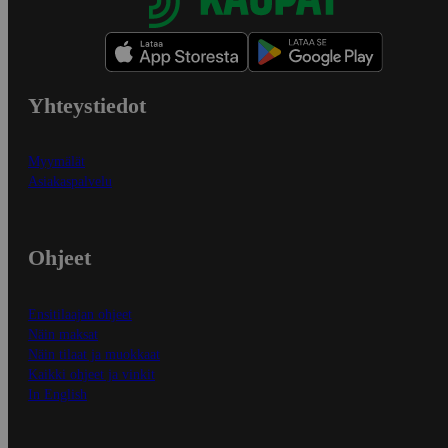
Yhteystiedot
Myymälät
Asiakaspalvelu
Ohjeet
Ensitilaajan ohjeet
Näin maksat
Näin tilaat ja muokkaat
Kaikki ohjeet ja vinkit
In English