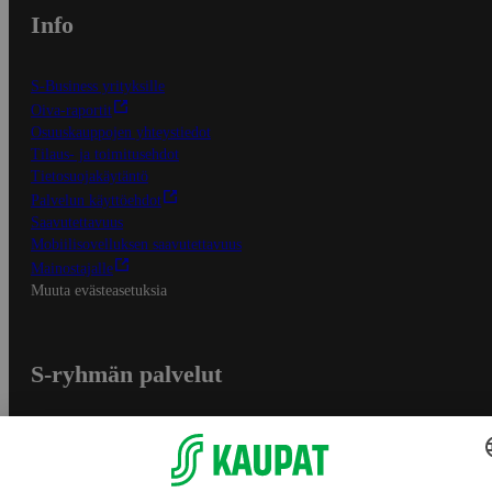
Info
S-Business yrityksille
Oiva-raportit
Osuuskauppojen yhteystiedot
Tilaus- ja toimitusehdot
Tietosuojakäytäntö
Palvelun käyttöehdot
Saavutettavuus
Mobiilisovelluksen saavutettavuus
Mainostajalle
Muuta evästeasetuksia
S-ryhmän palvelut
S-ryhmä
Asiakasomistajuus
Yhteishyvä Ruoka -sovellus