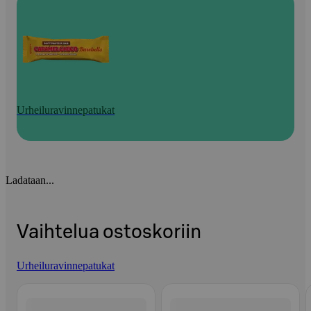
Urheiluravinnepatukat
Ladataan...
Vaihtelua ostoskoriin
Urheiluravinnepatukat
Ohita listaus