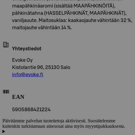
maapähkinäaromi (sisältää MAAPÄHKINÖITÄ),
pähkinätahna (HASSELPÄHKINÄT, MAAPÄHKINÄT),
vaniljauute. Maitosuklaa: kaakaojauhe vähintään 32 %,
maitojauhe vähintään 14 %.
Yhteystiedot
Evoke Oy
Kistolantie 96, 25130 Salo
info@evoke.fi
EAN
5905868421224
Päivitämme palvelun tuotetietoja aktiivisesti. Suosittelemme
kuitenkin tarkistamaan ainesosat aina myös myyntipakkauksesta.