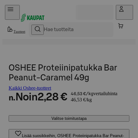
Hyppää sisältöön
Tuotteet
OSHEE Proteiinipatukka Bar
Peanut-Caramel 49g
Kaikki Oshee-tuotteet
vertailuhinta
Noin
2,28 €
46,53 €/kg
n.
46,53 €/kg
Valitse toimitustapa
Lisää suosikkeihin, OSHEE Proteiinipatukka Bar Peanut-