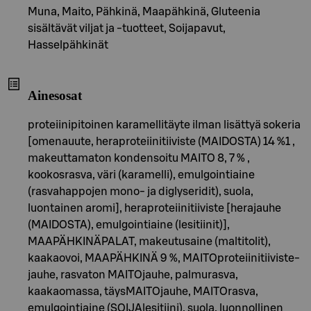
Muna, Maito, Pähkinä, Maapähkinä, Gluteenia
sisältävät viljat ja -tuotteet, Soijapavut,
Hasselpähkinät
Ainesosat
proteiinipitoinen karamellitäyte ilman lisättyä sokeria
[omenauute, heraproteiinitiiviste (MAIDOSTA) 14 %1 ,
makeuttamaton kondensoitu MAITO 8, 7 % ,
kookosrasva, väri (karamelli), emulgointiaine
(rasvahappojen mono- ja diglyseridit), suola,
luontainen aromi], heraproteiinitiiviste [herajauhe
(MAIDOSTA), emulgointiaine (lesitiinit)],
MAAPÄHKINÄPALAT, makeutusaine (maltitolit),
kaakaovoi, MAAPÄHKINÄ 9 %, MAITOproteiinitiiviste-
jauhe, rasvaton MAITOjauhe, palmurasva,
kaakaomassa, täysMAITOjauhe, MAITOrasva,
emulgointiaine (SOIJAlesitiini), suola, luonnollinen