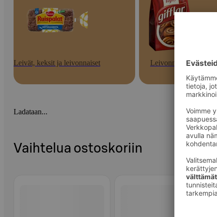
Leivät, keksit ja leivonnaiset
Leivonnaiset
Ladataan...
Vaihtelua ostoskoriin
Ohita listaus