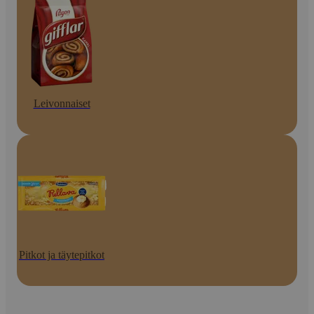
Leivonnaiset
Pitkot ja täytepitkot