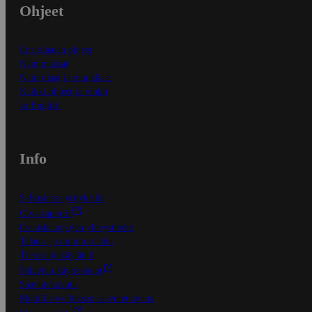
Ohjeet
Ensitilaajan ohjeet
Näin maksat
Näin tilaat ja muokkaat
Kaikki ohjeet ja vinkit
In English
Info
S-Business yrityksille
Oiva-raportit
Osuuskauppojen yhteystiedot
Tilaus- ja toimitusehdot
Tietosuojakäytäntö
Palvelun käyttöehdot
Saavutettavuus
Mobiilisovelluksen saavutettavuus