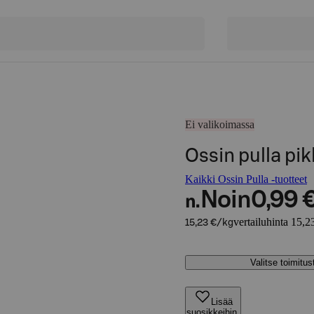
Ei valikoimassa
Ossin pulla p
Kaikki Ossin Pulla -tuotteet
Noin
0,99 
n.
vertailuhinta 15,2
15,23 €/kg
Valitse toimitu
Lisää
suosikkeihin,