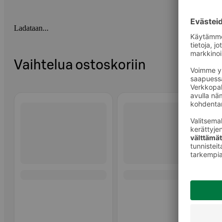
Ladataan...
Vaihtelua ostoskoriin
Ohita listaus