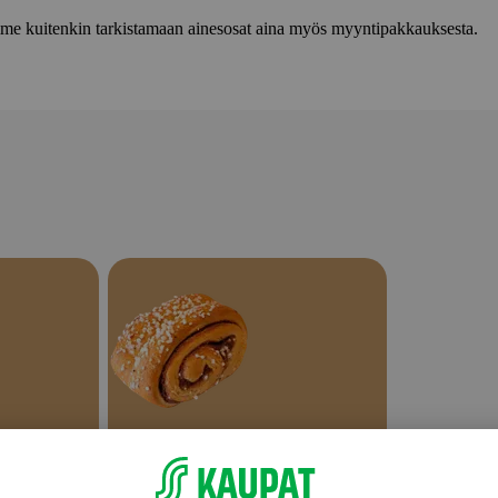
lemme kuitenkin tarkistamaan ainesosat aina myös myyntipakkauksesta.
Makeat leivonnaiset