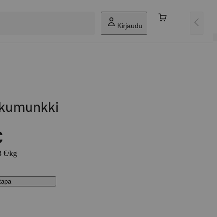
Kirjaudu
ikkumunkki
€
3 €/kg
stapa