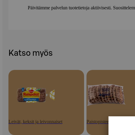
Päivitämme palvelun tuotetietoja aktiivisesti. Suositte
Katso myös
Leivät, keksit ja leivonnaiset
Paistopisteen tuotteet