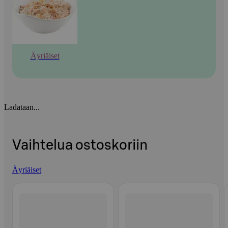
Äyriäiset
Ladataan...
Vaihtelua ostoskoriin
Äyriäiset
Ohita listaus