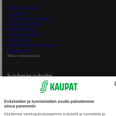
S-Business yrityksille
Oiva-raportit
Osuuskauppojen yhteystiedot
Tilaus- ja toimitusehdot
Tietosuojakäytäntö
Palvelun käyttöehdot
Saavutettavuus
Mobiilisovelluksen saavutettavuus
Mainostajalle
Muuta evästeasetuksia
S-ryhmän palvelut
S-ryhmä
Asiakasomistajuus
Yhteishyvä Ruoka -sovellus
S-ostoslista -sovellus
Prisma.fi