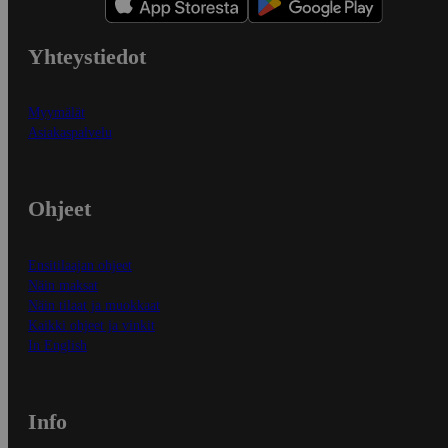
Yhteystiedot
Myymälät
Asiakaspalvelu
Ohjeet
Ensitilaajan ohjeet
Näin maksat
Näin tilaat ja muokkaat
Kaikki ohjeet ja vinkit
In English
Info