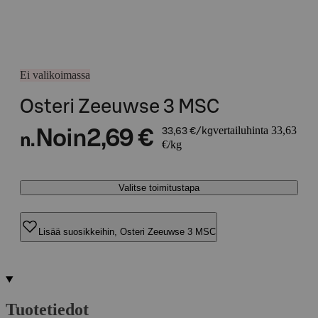
Ei valikoimassa
Osteri Zeeuwse 3 MSC
vertailuhinta 33,63
Noin
2,69 €
33,63 €/kg
n.
€/kg
Valitse toimitustapa
Lisää suosikkeihin, Osteri Zeeuwse 3 MSC
Tuotetiedot