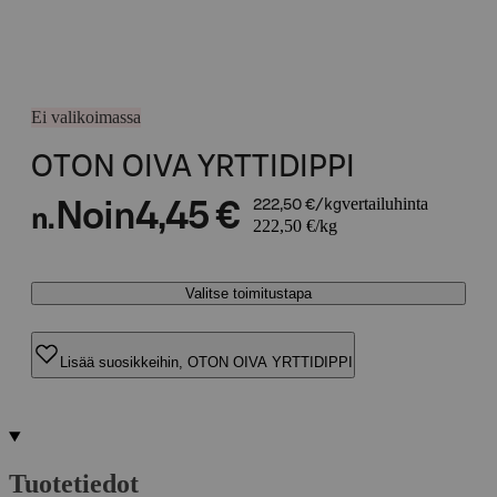
Ei valikoimassa
OTON OIVA YRTTIDIPPI
vertailuhinta
Noin
4,45 €
222,50 €/kg
n.
222,50 €/kg
Valitse toimitustapa
Lisää suosikkeihin, OTON OIVA YRTTIDIPPI
Tuotetiedot