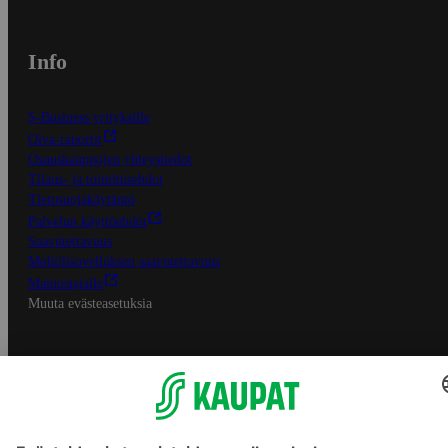
Info
S-Business yrityksille
Oiva-raportit
Osuuskauppojen yhteystiedot
Tilaus- ja toimitusehdot
Tietosuojakäytäntö
Palvelun käyttöehdot
Saavutettavuus
Mobiilisovelluksen saavutettavuus
Mainostajalle
Muuta evästeasetuksia
S-ryhmän palvelut
S-ryhmä