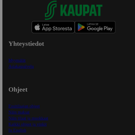
Yhteystiedot
Myymälät
Asiakaspalvelu
Ohjeet
Ensitilaajan ohjeet
Näin maksat
Näin tilaat ja muokkaat
Kaikki ohjeet ja vinkit
In English