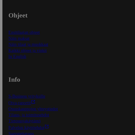
Ohjeet
Ensitilaajan ohjeet
Näin maksat
Näin tilaat ja muokkaat
Kaikki ohjeet ja vinkit
In English
Info
S-Business yrityksille
Oiva-raportit
Osuuskauppojen yhteystiedot
Tilaus- ja toimitusehdot
Tietosuojakäytäntö
Palvelun käyttöehdot
Saavutettavuus