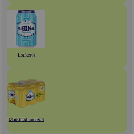
Lonkerot
Maustetut lonkerot