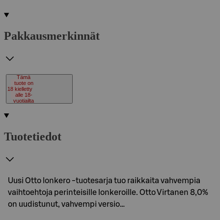
Pakkausmerkinnät
Tämä
tuote on
18
kielletty
alle 18-
vuotiailta
Tuotetiedot
Uusi Otto lonkero -tuotesarja tuo raikkaita vahvempia
vaihtoehtoja perinteisille lonkeroille. Otto Virtanen 8,0%
on uudistunut, vahvempi versio…