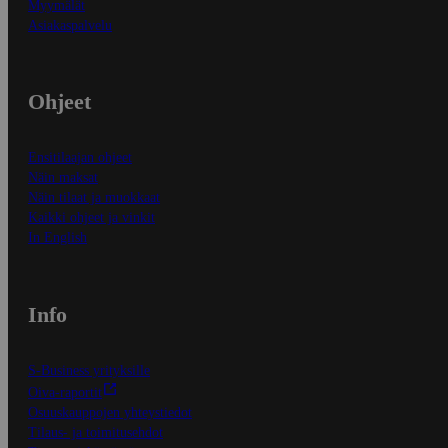
Myymälät
Asiakaspalvelu
Ohjeet
Ensitilaajan ohjeet
Näin maksat
Näin tilaat ja muokkaat
Kaikki ohjeet ja vinkit
In English
Info
S-Business yrityksille
Oiva-raportit
Osuuskauppojen yhteystiedot
Tilaus- ja toimitusehdot