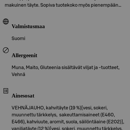
makuinen täyte. Sopiva tuotekoko myös pienempään…
Valmistusmaa
Suomi
Allergeenit
Muna, Maito, Gluteenia sisältävät viljat ja -tuotteet,
Vehnä
Ainesosat
VEHNÄJAUHO, kahvitäyte (19 %)[vesi, sokeri,
muunnettu tärkkelys, sakeuttamisaineet (E460,
E466), kahviuute, aromit, suola, säilöntäaine (E202)],
vaniljatäyte (12 %)[vesi, sokeri, muunnettu tärkkelys,