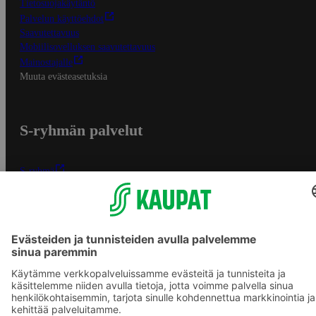
Tietosuojakäytäntö
Palvelun käyttöehdot
Saavutettavuus
Mobiilisovelluksen saavutettavuus
Mainostajalle
Muuta evästeasetuksia
S-ryhmän palvelut
S-ryhmä
Asiakasomistajuus
Yhteishyvä Ruoka -sovellus
S-ostoslista -sovellus
Prisma.fi
Sokos.fi
S-Pankki
Yhteishyvä
Sokos Hotels
Raflaamo