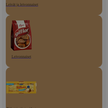
Leivät ja leivonnaiset
Leivonnaiset