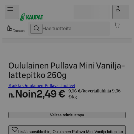
Hyppää sisältöön
Tuotteet
Oululainen Pullava Mini Vanilja-
lattepitko 250g
Kaikki Oululainen Pullava -tuotteet
vertailuhinta 9,96
Noin
2,49 €
9,96 €/kg
n.
€/kg
Valitse toimitustapa
Lisää suosikkeihin, Oululainen Pullava Mini Vanilja-lattepitko