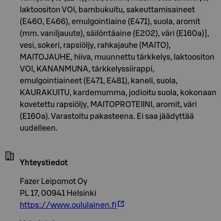
laktoositon VOI, bambukuitu, sakeuttamisaineet
(E460, E466), emulgointiaine (E471), suola, aromit
(mm. vaniljauute), säilöntäaine (E202), väri (E160a)],
vesi, sokeri, rapsiöljy, rahkajauhe (MAITO),
MAITOJAUHE, hiiva, muunnettu tärkkelys, laktoositon
VOI, KANANMUNA, tärkkelyssiirappi,
emulgointiaineet (E471, E481), kaneli, suola,
KAURAKUITU, kardemumma, jodioitu suola, kokonaan
kovetettu rapsiöljy, MAITOPROTEIINI, aromit, väri
(E160a). Varastoitu pakasteena. Ei saa jäädyttää
uudelleen.
Yhteystiedot
Fazer Leipomot Oy
PL 17, 00941 Helsinki
https://www.oululainen.fi