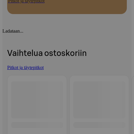
Pitkot ja täytepitkot
Ladataan...
Vaihtelua ostoskoriin
Pitkot ja täytepitkot
Ohita listaus