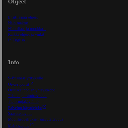
Ohjeet
Ensitilaajan ohjeet
Näin maksat
Näin tilaat ja muokkaat
Kaikki ohjeet ja vinkit
In English
Info
S-Business yrityksille
Oiva-raportit
Osuuskauppojen yhteystiedot
Tilaus- ja toimitusehdot
Tietosuojakäytäntö
Palvelun käyttöehdot
Saavutettavuus
Mobiilisovelluksen saavutettavuus
Mainostajalle