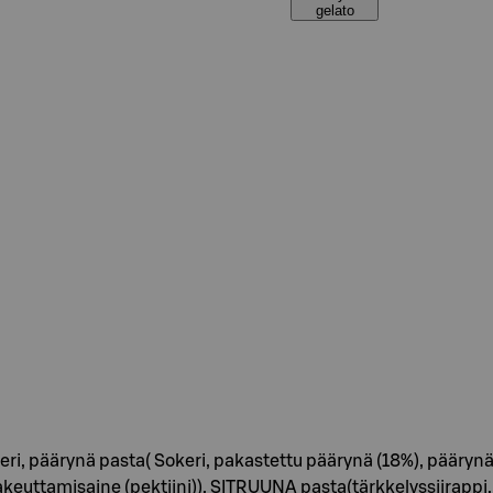
gelato
, päärynä pasta( Sokeri, pakastettu päärynä (18%), päärynämeh
ttamisaine (pektiini)), SITRUUNA pasta(tärkkelyssiirappi, so