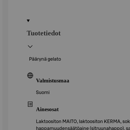
Tuotetiedot
Päärynä gelato
Valmistusmaa
Suomi
Ainesosat
Laktoositon MAITO, laktoositon KERMA, sokeri
happamuudensäätöaine (sitruunahappo), sakeu