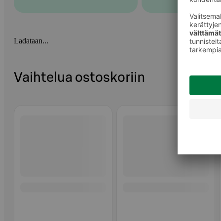
Ladataan...
Vaihtelua ostoskoriin
Ohita listaus