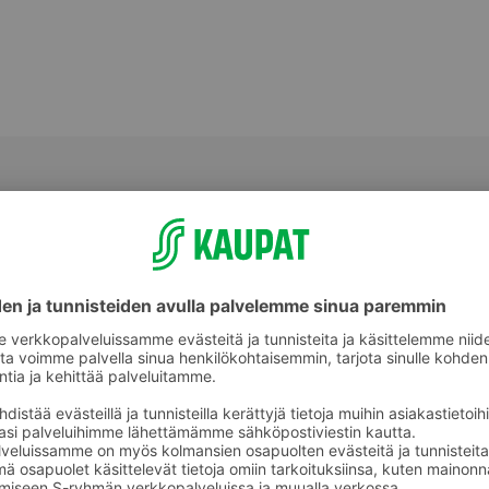
Muu tuore valmisruoka