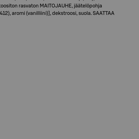
ktoositon rasvaton MAITOJAUHE, jäätelöpohja
12), aromi (vanilliini)], dekstroosi, suola. SAATTAA