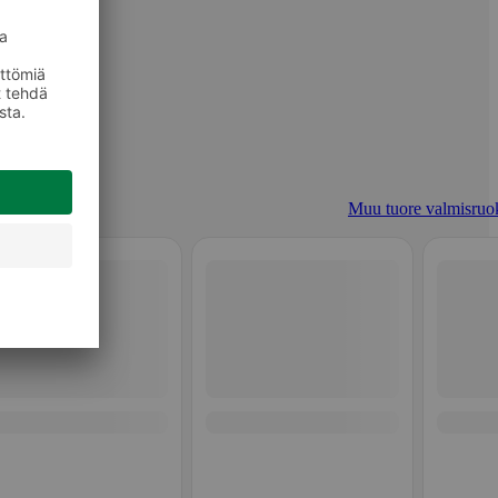
Muu tuore valmisruo