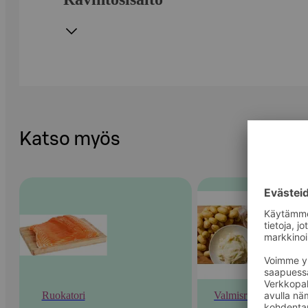
Katso myös
Ruokatori
Valmisruoka