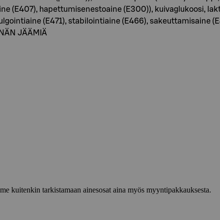
ne (E407), hapettumisenestoaine (E300)), kuivaglukoosi, la
gointiaine (E471), stabilointiaine (E466), sakeuttamisaine (E4
INÄN JÄÄMIÄ
lemme kuitenkin tarkistamaan ainesosat aina myös myyntipakkauksesta.