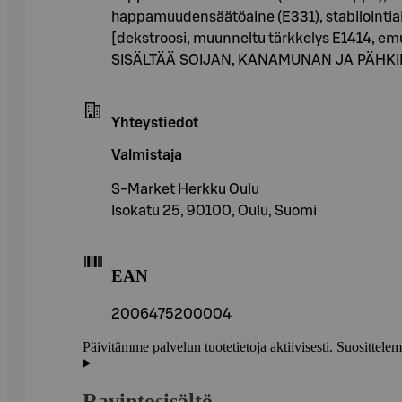
happamuudensäätöaine (E331), stabilointiai
[dekstroosi, muunneltu tärkkelys E1414, emul
SISÄLTÄÄ SOIJAN, KANAMUNAN JA PÄHK
Yhteystiedot
Valmistaja
S-Market Herkku Oulu
Isokatu 25, 90100, Oulu, Suomi
EAN
2006475200004
Päivitämme palvelun tuotetietoja aktiivisesti. Suositte
Ravintosisältö