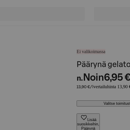
Ei valikoimassa
Päärynä gelat
Noin
6,95 
n.
vertailuhinta 13,90 €
13,90 €/l
Valitse toimitu
Lisää
suosikkeihin,
Päärynä