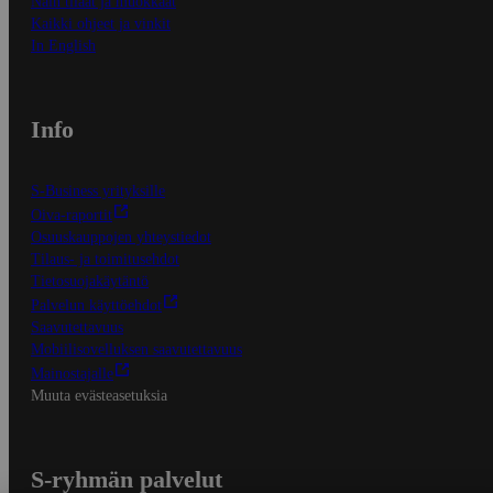
Näin tilaat ja muokkaat
Kaikki ohjeet ja vinkit
In English
Info
S-Business yrityksille
Oiva-raportit
Osuuskauppojen yhteystiedot
Tilaus- ja toimitusehdot
Tietosuojakäytäntö
Palvelun käyttöehdot
Saavutettavuus
Mobiilisovelluksen saavutettavuus
Mainostajalle
Muuta evästeasetuksia
S-ryhmän palvelut