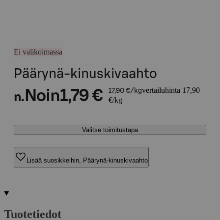
Ei valikoimassa
Päärynä-kinuskivaahto
vertailuhinta 17,90
Noin
1,79 €
17,90 €/kg
n.
€/kg
Valitse toimitustapa
Lisää suosikkeihin, Päärynä-kinuskivaahto
Tuotetiedot