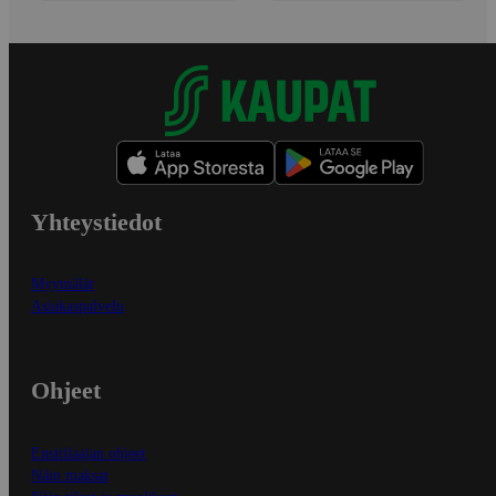
Yhteystiedot
Myymälät
Asiakaspalvelu
Ohjeet
Ensitilaajan ohjeet
Näin maksat