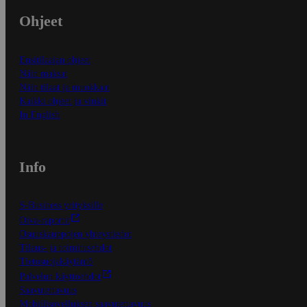
Ohjeet
Ensitilaajan ohjeet
Näin maksat
Näin tilaat ja muokkaat
Kaikki ohjeet ja vinkit
In English
Info
S-Business yrityksille
Oiva-raportit
Osuuskauppojen yhteystiedot
Tilaus- ja toimitusehdot
Tietosuojakäytäntö
Palvelun käyttöehdot
Saavutettavuus
Mobiilisovelluksen saavutettavuus