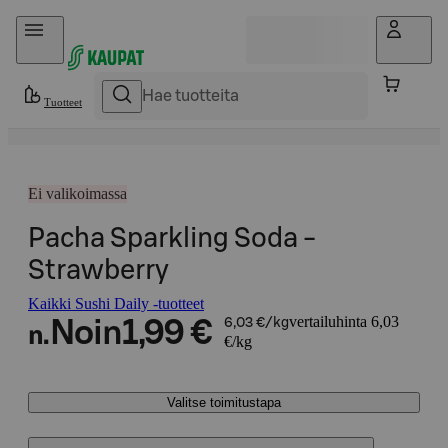
Hyppää sisältöön
Tuotteet
Ei valikoimassa
Pacha Sparkling Soda -
Strawberry
Kaikki Sushi Daily -tuotteet
vertailuhinta 6,03
Noin
1,99 €
6,03 €/kg
n.
€/kg
Valitse toimitustapa