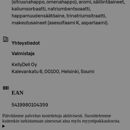
(sitruunahappo, omenahappo), aromi, säilöntäaineet,
kaliumsorbaatti, natriumbentsoaatti,
happamuudensäätöaine, trinatriumsitraatti,
makeutusaineet (asesulfaami K, aspartaami).
Yhteystiedot
Valmistaja
KellyDeli Oy
Kalevankatu 6, 00100, Helsinki, Soumi
EAN
5419980104359
Päivitämme palvelun tuotetietoja aktiivisesti. Suosittelemme
kuitenkin tarkistamaan ainesosat aina myös myyntipakkauksesta.