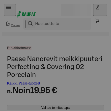
Hyppää sisältöön
Tuotteet
Ei valikoimassa
Paese Nanorevit meikkipuuteri
Perfecting & Covering 02
Porcelain
Kaikki Paese-tuotteet
Noin
19,95 €
n.
Valitse toimitustapa