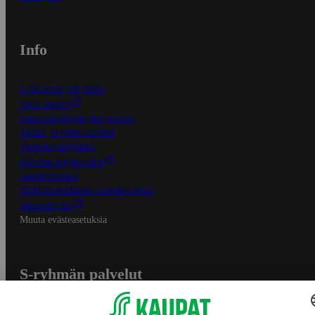
Info
S-Business yrityksille
Oiva-raportit
Osuuskauppojen yhteystiedot
Tilaus- ja toimitusehdot
Tietosuojakäytäntö
Palvelun käyttöehdot
Saavutettavuus
Mobiilisovelluksen saavutettavuus
Mainostajalle
Muuta evästeasetuksia
S-ryhmän palvelut
S-ryhmä