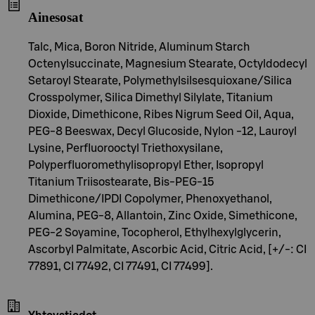
Ainesosat
Talc, Mica, Boron Nitride, Aluminum Starch
Octenylsuccinate, Magnesium Stearate, Octyldodecyl
Setaroyl Stearate, Polymethylsilsesquioxane/Silica
Crosspolymer, Silica Dimethyl Silylate, Titanium
Dioxide, Dimethicone, Ribes Nigrum Seed Oil, Aqua,
PEG-8 Beeswax, Decyl Glucoside, Nylon -12, Lauroyl
Lysine, Perfluorooctyl Triethoxysilane,
Polyperfluoromethylisopropyl Ether, Isopropyl
Titanium Triisostearate, Bis-PEG-15
Dimethicone/IPDI Copolymer, Phenoxyethanol,
Alumina, PEG-8, Allantoin, Zinc Oxide, Simethicone,
PEG-2 Soyamine, Tocopherol, Ethylhexylglycerin,
Ascorbyl Palmitate, Ascorbic Acid, Citric Acid, [+/-: CI
77891, CI 77492, CI 77491, CI 77499].