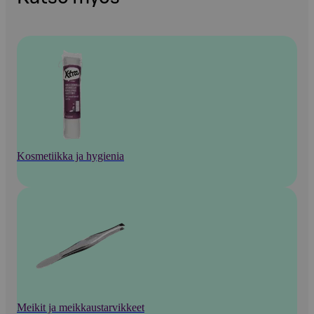
Kosmetiikka ja hygienia
Meikit ja meikkaustarvikkeet