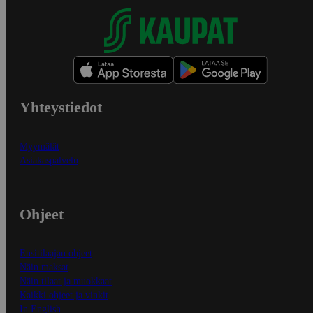
Yhteystiedot
Myymälät
Asiakaspalvelu
Ohjeet
Ensitilaajan ohjeet
Näin maksat
Näin tilaat ja muokkaat
Kaikki ohjeet ja vinkit
In English