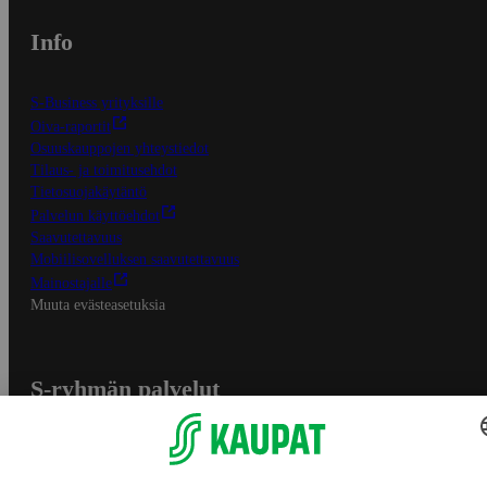
Info
S-Business yrityksille
Oiva-raportit
Osuuskauppojen yhteystiedot
Tilaus- ja toimitusehdot
Tietosuojakäytäntö
Palvelun käyttöehdot
Saavutettavuus
Mobiilisovelluksen saavutettavuus
Mainostajalle
Muuta evästeasetuksia
S-ryhmän palvelut
S-ryhmä
Asiakasomistajuus