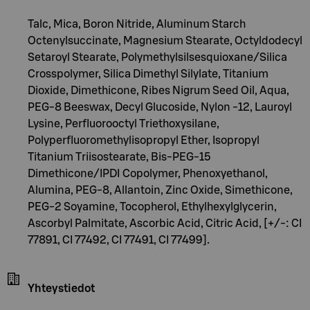
Talc, Mica, Boron Nitride, Aluminum Starch
Octenylsuccinate, Magnesium Stearate, Octyldodecyl
Setaroyl Stearate, Polymethylsilsesquioxane/Silica
Crosspolymer, Silica Dimethyl Silylate, Titanium
Dioxide, Dimethicone, Ribes Nigrum Seed Oil, Aqua,
PEG-8 Beeswax, Decyl Glucoside, Nylon -12, Lauroyl
Lysine, Perfluorooctyl Triethoxysilane,
Polyperfluoromethylisopropyl Ether, Isopropyl
Titanium Triisostearate, Bis-PEG-15
Dimethicone/IPDI Copolymer, Phenoxyethanol,
Alumina, PEG-8, Allantoin, Zinc Oxide, Simethicone,
PEG-2 Soyamine, Tocopherol, Ethylhexylglycerin,
Ascorbyl Palmitate, Ascorbic Acid, Citric Acid, [+/-: CI
77891, CI 77492, CI 77491, CI 77499].
Yhteystiedot