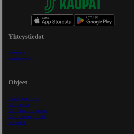
Yhteystiedot
Myymälät
Asiakaspalvelu
Ohjeet
Ensitilaajan ohjeet
Näin maksat
Näin tilaat ja muokkaat
Kaikki ohjeet ja vinkit
In English