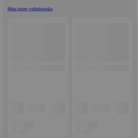
Muu tuore valmisruoka
Ohita listaus