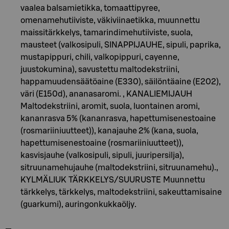
vaalea balsamietikka, tomaattipyree,
omenamehutiiviste, väkiviinaetikka, muunnettu
maissitärkkelys, tamarindimehutiiviste, suola,
mausteet (valkosipuli, SINAPPIJAUHE, sipuli, paprika,
mustapippuri, chili, valkopippuri, cayenne,
juustokumina), savustettu maltodekstriini,
happamuudensäätöaine (E330), säilöntäaine (E202),
väri (E150d), ananasaromi. , KANALIEMIJAUH
Maltodekstriini, aromit, suola, luontainen aromi,
kananrasva 5% (kananrasva, hapettumisenestoaine
(rosmariiniuutteet)), kanajauhe 2% (kana, suola,
hapettumisenestoaine (rosmariiniuutteet)),
kasvisjauhe (valkosipuli, sipuli, juuripersilja),
sitruunamehujauhe (maltodekstriini, sitruunamehu).,
KYLMÄLIUK TÄRKKELYS/SUURUSTE Muunnettu
tärkkelys, tärkkelys, maltodekstriini, sakeuttamisaine
(guarkumi), auringonkukkaöljy.