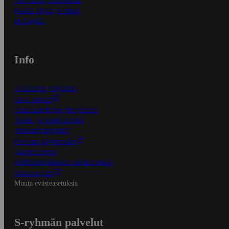
Näin tilaat ja muokkaat
Kaikki ohjeet ja vinkit
In English
Info
S-Business yrityksille
Oiva-raportit
Osuuskauppojen yhteystiedot
Tilaus- ja toimitusehdot
Tietosuojakäytäntö
Palvelun käyttöehdot
Saavutettavuus
Mobiilisovelluksen saavutettavuus
Mainostajalle
Muuta evästeasetuksia
S-ryhmän palvelut