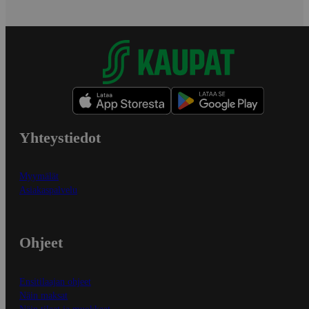
Yhteystiedot
Myymälät
Asiakaspalvelu
Ohjeet
Ensitilaajan ohjeet
Näin maksat