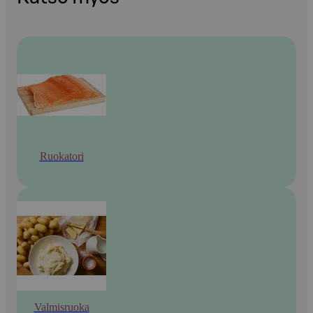
Ruokatori
Valmisruoka