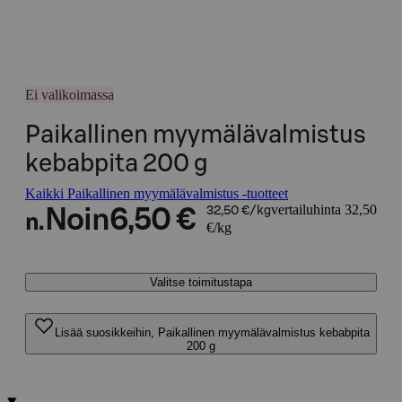
Ei valikoimassa
Paikallinen myymälävalmistus
kebabpita 200 g
Kaikki Paikallinen myymälävalmistus -tuotteet
vertailuhinta 32,50
Noin
6,50 €
32,50 €/kg
n.
€/kg
Valitse toimitustapa
Lisää suosikkeihin, Paikallinen myymälävalmistus kebabpita
200 g