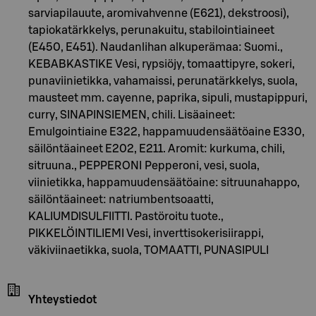
sarviapilauute, aromivahvenne (E621), dekstroosi),
tapiokatärkkelys, perunakuitu, stabilointiaineet
(E450, E451). Naudanlihan alkuperämaa: Suomi.,
KEBABKASTIKE Vesi, rypsiöjy, tomaattipyre, sokeri,
punaviinietikka, vahamaissi, perunatärkkelys, suola,
mausteet mm. cayenne, paprika, sipuli, mustapippuri,
curry, SINAPINSIEMEN, chili. Lisäaineet:
Emulgointiaine E322, happamuudensäätöaine E330,
säilöntäaineet E202, E211. Aromit: kurkuma, chili,
sitruuna., PEPPERONI Pepperoni, vesi, suola,
viinietikka, happamuudensäätöaine: sitruunahappo,
säilöntäaineet: natriumbentsoaatti,
KALIUMDISULFIITTI. Pastöroitu tuote.,
PIKKELÖINTILIEMI Vesi, inverttisokerisiirappi,
väkiviinaetikka, suola, TOMAATTI, PUNASIPULI
Yhteystiedot