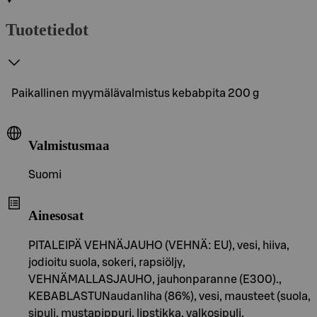
Tuotetiedot
Paikallinen myymälävalmistus kebabpita 200 g
Valmistusmaa
Suomi
Ainesosat
PITALEIPÄ VEHNÄJAUHO (VEHNÄ: EU), vesi, hiiva,
jodioitu suola, sokeri, rapsiöljy,
VEHNÄMALLASJAUHO, jauhonparanne (E300).,
KEBABLASTUNaudanliha (86%), vesi, mausteet (suola,
sipuli, mustapippuri, lipstikka, valkosipuli,