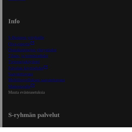
Info
S-Business yrityksille
Oiva-raportit
Osuuskauppojen yhteystiedot
Tilaus- ja toimitusehdot
Tietosuojakäytäntö
Palvelun käyttöehdot
Saavutettavuus
Mobiilisovelluksen saavutettavuus
Mainostajalle
Muuta evästeasetuksia
S-ryhmän palvelut