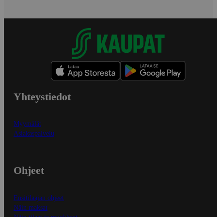
Yhteystiedot
Myymälät
Asiakaspalvelu
Ohjeet
Ensitilaajan ohjeet
Näin maksat