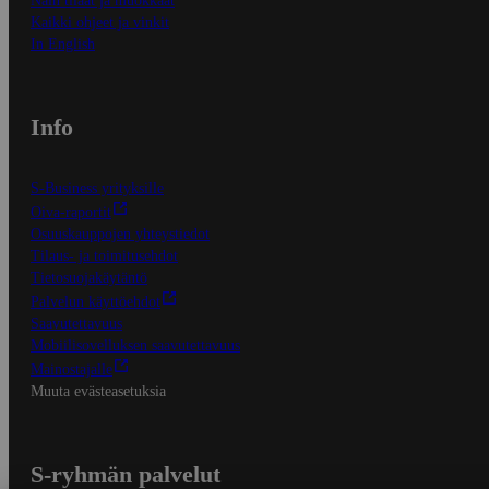
Näin tilaat ja muokkaat
Kaikki ohjeet ja vinkit
In English
Info
S-Business yrityksille
Oiva-raportit
Osuuskauppojen yhteystiedot
Tilaus- ja toimitusehdot
Tietosuojakäytäntö
Palvelun käyttöehdot
Saavutettavuus
Mobiilisovelluksen saavutettavuus
Mainostajalle
Muuta evästeasetuksia
S-ryhmän palvelut