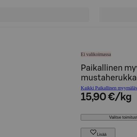
Ei valikoimassa
Paikallinen m
mustaherukka
Kaikki Paikallinen myymäläva
15,90 €/kg
Valitse toimitu
Lisää