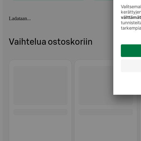
Ladataan...
Vaihtelua ostoskoriin
Ohita listaus