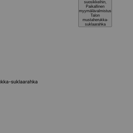
suosikkeihin,
Paikallinen
myymälävalmistus
Talon
mustaherukka-
suklaarahka
ukka-suklaarahka