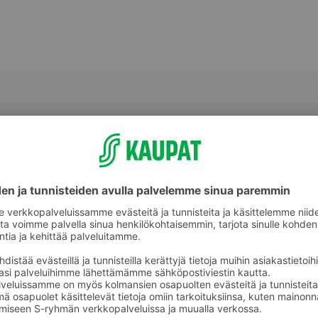
Jälkiruoat