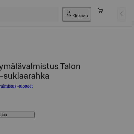
Kirjaudu
yymälävalmistus Talon
-suklaarahka
lmistus -tuotteet
stapa