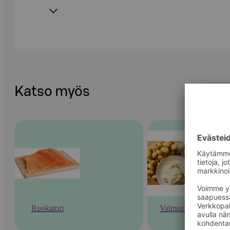
Katso myös
Ruokatori
Valmisruoka