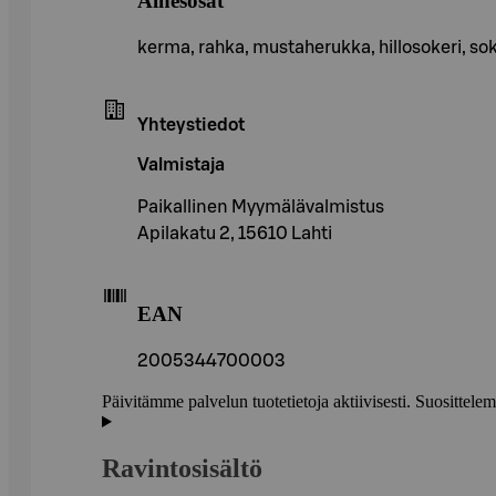
Ainesosat
kerma, rahka, mustaherukka, hillosokeri, sok
Yhteystiedot
Valmistaja
Paikallinen Myymälävalmistus
Apilakatu 2, 15610 Lahti
EAN
2005344700003
Päivitämme palvelun tuotetietoja aktiivisesti. Suositte
Ravintosisältö