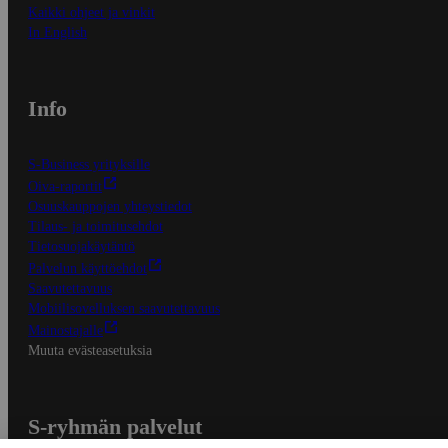
Kaikki ohjeet ja vinkit
In English
Info
S-Business yrityksille
Oiva-raportit
Osuuskauppojen yhteystiedot
Tilaus- ja toimitusehdot
Tietosuojakäytäntö
Palvelun käyttöehdot
Saavutettavuus
Mobiilisovelluksen saavutettavuus
Mainostajalle
Muuta evästeasetuksia
S-ryhmän palvelut