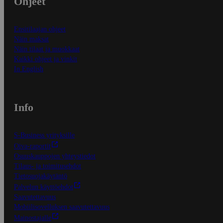
Ohjeet
Ensitilaajan ohjeet
Näin maksat
Näin tilaat ja muokkaat
Kaikki ohjeet ja vinkit
In English
Info
S-Business yrityksille
Oiva-raportit
Osuuskauppojen yhteystiedot
Tilaus- ja toimitusehdot
Tietosuojakäytäntö
Palvelun käyttöehdot
Saavutettavuus
Mobiilisovelluksen saavutettavuus
Mainostajalle