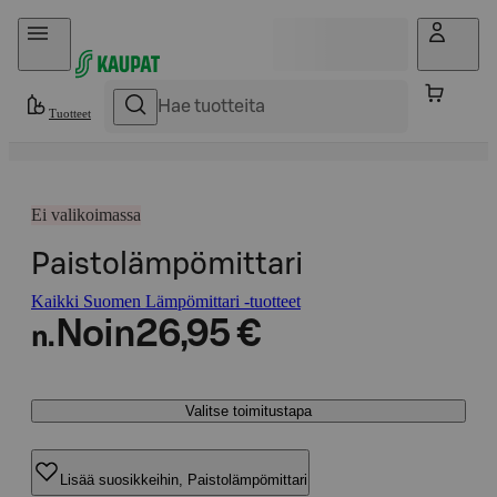
Hyppää sisältöön
Tuotteet
Ei valikoimassa
Paistolämpömittari
Kaikki Suomen Lämpömittari -tuotteet
Noin
26,95 €
n.
Valitse toimitustapa
Lisää suosikkeihin, Paistolämpömittari