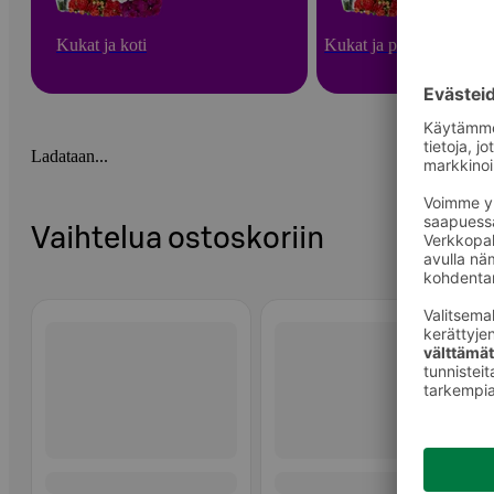
Kukat ja koti
Kukat ja puutarha
Ladataan...
Vaihtelua ostoskoriin
Ohita listaus