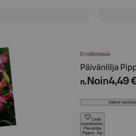
Ei valikoimassa
Päivänlilja Pip
Noin
4,49 
n.
Valitse toimitu
Lisää
suosikkeihin,
Päivänlilja
Pippa's Joy