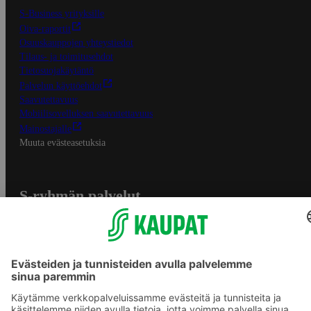
S-Business yrityksille
Oiva-raportit
Osuuskauppojen yhteystiedot
Tilaus- ja toimitusehdot
Tietosuojakäytäntö
Palvelun käyttöehdot
Saavutettavuus
Mobiilisovelluksen saavutettavuus
Mainostajalle
Muuta evästeasetuksia
S-ryhmän palvelut
S-ryhmä
Asiakasomistajuus
Yhteishyvä Ruoka -sovellus
S-ostoslista -sovellus
Prisma.fi