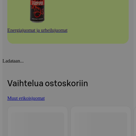
Energiajuomat ja urheilujuomat
Ladataan...
Vaihtelua ostoskoriin
Muut erikoisjuomat
Ohita listaus