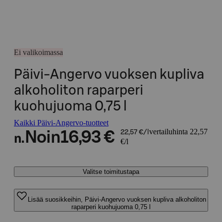
Ei valikoimassa
Päivi-Angervo vuoksen kupliva
alkoholiton raparperi
kuohujuoma 0,75 l
Kaikki Päivi-Angervo-tuotteet
vertailuhinta 22,57
Noin
16,93 €
22,57 €/l
n.
€/l
Valitse toimitustapa
Lisää suosikkeihin, Päivi-Angervo vuoksen kupliva alkoholiton
raparperi kuohujuoma 0,75 l