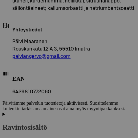
(kaneli, kardemumma, neilikka), sitruunahappo,
säilöntäaineet; kaliumsorbaatti ja natriumbentsoaatti
Yhteystiedot
Päivi Maaranen
Rouskunkatu 12 A 3, 55510 Imatra
paiviangervo@gmail.com
EAN
6429810772060
Päivitämme palvelun tuotetietoja aktiivisesti. Suosittelemme
kuitenkin tarkistamaan ainesosat aina myös myyntipakkauksesta.
Ravintosisältö