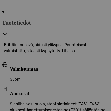
Tuotetiedot
Erittäin mehevä, aidosti ylikypsä. Perinteisesti
valmistettu, hitaasti kypsytetty. Lihaisa.
Valmistusmaa
Suomi
Ainesosat
Sianliha, vesi, suola, stabilointiaineet (E451, E452),
glukoosi, hapettumisenestoaine (E301), säilöntäaine