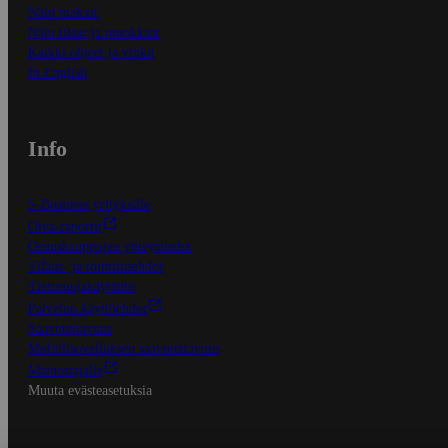
Näin maksat
Näin tilaat ja muokkaat
Kaikki ohjeet ja vinkit
In English
Info
S-Business yrityksille
Oiva-raportit
Osuuskauppojen yhteystiedot
Tilaus- ja toimitusehdot
Tietosuojakäytäntö
Palvelun käyttöehdot
Saavutettavuus
Mobiilisovelluksen saavutettavuus
Mainostajalle
Muuta evästeasetuksia