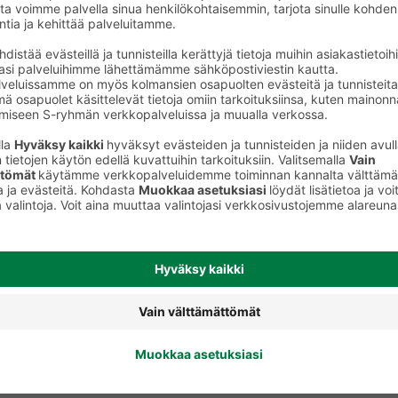
Leikkeleet, makkarat ja muut
lihavalmisteet