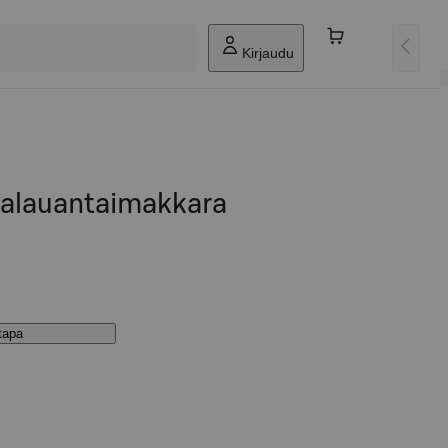
Kirjaudu
lalauantaimakkara
stapa