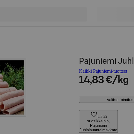
Pajuniemi Juh
Kaikki Pajuniemi-tuotteet
14,83 €/kg
Valitse toimitu
Lisää
suosikkeihin,
Pajuniemi
Juhlalauantaimakkara