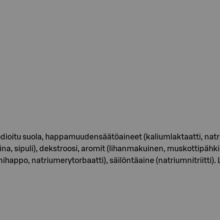
odioitu suola, happamuudensäätöaineet (kaliumlaktaatti, natriu
na, sipuli), dekstroosi, aromit (lihanmakuinen, muskottipähkin
happo, natriumerytorbaatti), säilöntäaine (natriumnitriitti). 