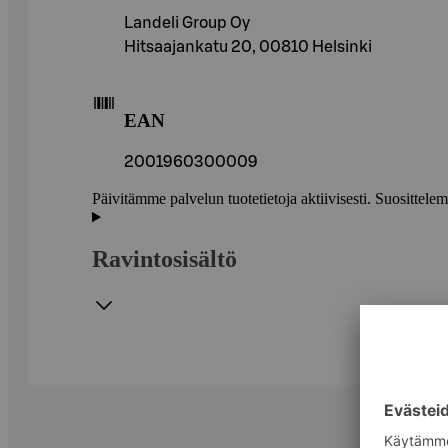
Landeli Group Oy
Hitsaajankatu 20, 00810 Helsinki
EAN
2001960300009
Päivitämme palvelun tuotetietoja aktiivisesti. Suositte
Ravintosisältö