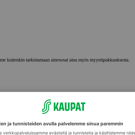
lemme kuitenkin tarkistamaan ainesosat aina myös myyntipakkauksesta.