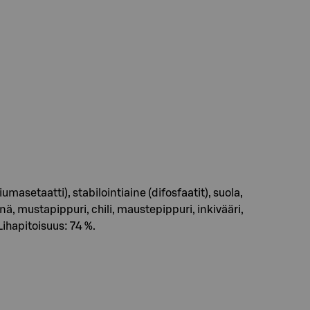
masetaatti), stabilointiaine (difosfaatit), suola,
ä, mustapippuri, chili, maustepippuri, inkivääri,
Lihapitoisuus: 74 %.