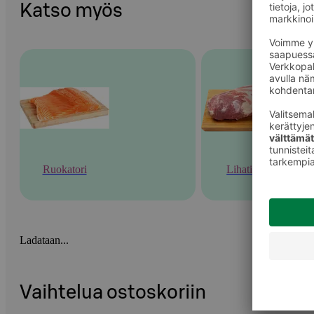
Katso myös
Ruokatori
Lihatiski
Ladataan...
Vaihtelua ostoskoriin