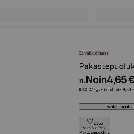
Ei valikoimassa
Pakastepuolu
Noin
4,65 
n.
vertailuhinta 9,30 
9,30 €/kg
Valitse toimitu
Lisää
suosikkeihin,
Pakastepuolukka