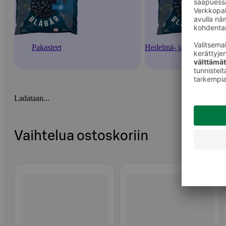
Pakasteet
Hedelmä- ja marjapakaste
Ladataan...
Vaihtelua ostoskoriin
Ohita listaus