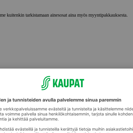
lemme kuitenkin tarkistamaan ainesosat aina myös myyntipakkauksesta.