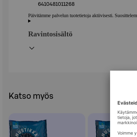
6410481011268
Päivitämme palvelun tuotetietoja aktiivisesti. Suositte
Ravintosisältö
Katso myös