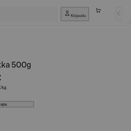
Kirjaudu
kka 500g
€
€/kg
stapa