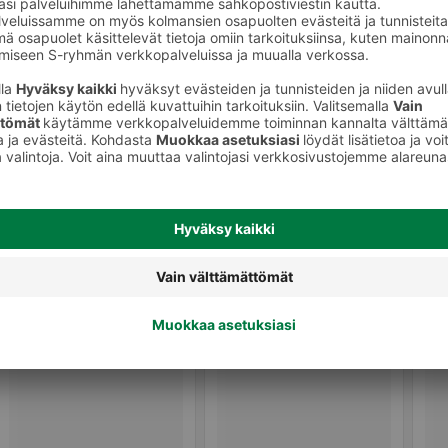
et
Marjapakasteet