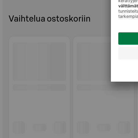
Vaihtelua ostoskoriin
Ohita listaus