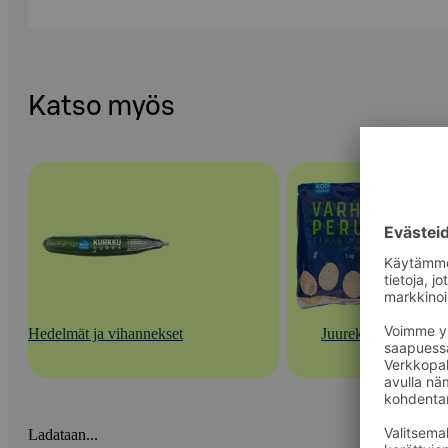
Katso myös
Hedelmät ja vihannekset
Juurekset
Ladataan...