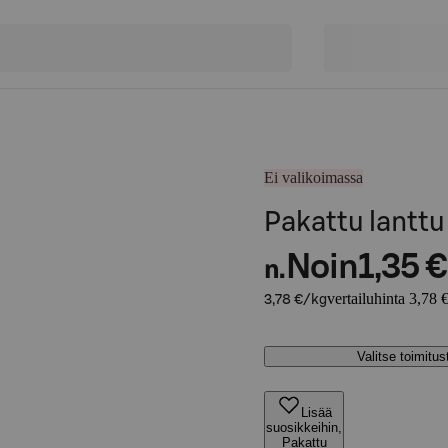
Ei valikoimassa
Pakattu lanttu
Noin
1,35 €
n.
vertailuhinta 3,78 
3,78 €/kg
Valitse toimitu
Lisää
suosikkeihin,
Pakattu