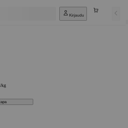
Kirjaudu
€/kg
stapa