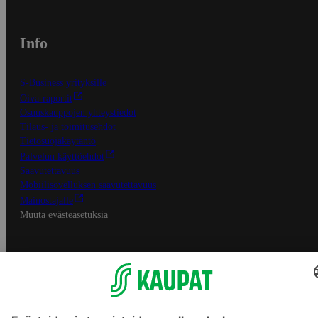
Info
S-Business yrityksille
Oiva-raportit
Osuuskauppojen yhteystiedot
Tilaus- ja toimitusehdot
Tietosuojakäytäntö
Palvelun käyttöehdot
Saavutettavuus
Mobiilisovelluksen saavutettavuus
Mainostajalle
Muuta evästeasetuksia
S-ryhmän palvelut
S-ryhmä