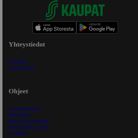
Yhteystiedot
Myymälät
Asiakaspalvelu
Ohjeet
Ensitilaajan ohjeet
Näin maksat
Näin tilaat ja muokkaat
Kaikki ohjeet ja vinkit
In English