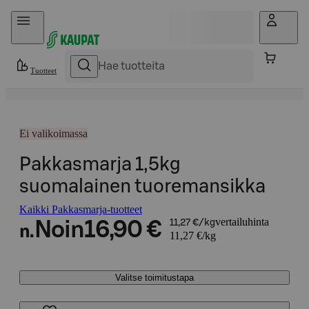
Hyppää sisältöön
Tuotteet
Ei valikoimassa
Pakkasmarja 1,5kg
suomalainen tuoremansikka
Kaikki Pakkasmarja-tuotteet
vertailuhinta
Noin
16,90 €
11,27 €/kg
n.
11,27 €/kg
Valitse toimitustapa