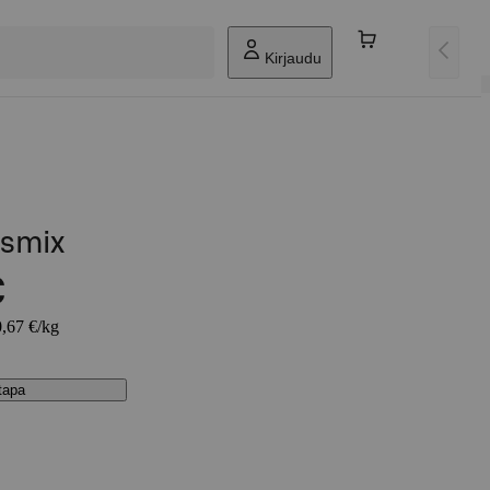
Kirjaudu
usmix
€
0,67 €/kg
stapa