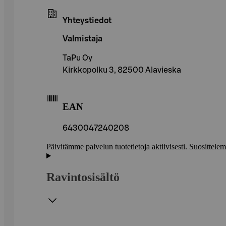
Yhteystiedot
Valmistaja
TaPu Oy
Kirkkopolku 3, 82500 Alavieska
EAN
6430047240208
Päivitämme palvelun tuotetietoja aktiivisesti. Suositte
Ravintosisältö