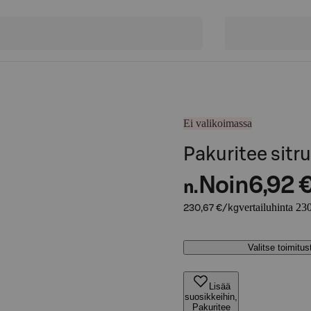
Ei valikoimassa
Pakuritee sitr
Noin
6,92 
n.
vertailuhinta 23
230,67 €/kg
Valitse toimitu
Lisää
suosikkeihin,
Pakuritee