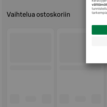
Vaihtelua ostoskoriin
Ohita listaus