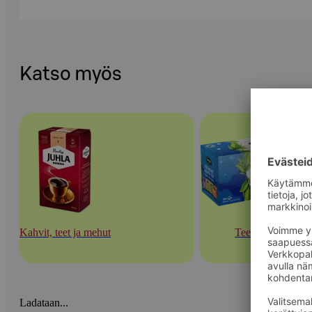
Katso myös
Kahvit, teet ja mehut
Teet
Ladataan...