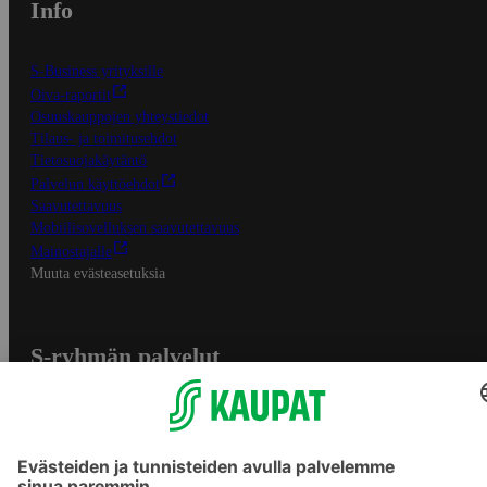
Info
S-Business yrityksille
Oiva-raportit
Osuuskauppojen yhteystiedot
Tilaus- ja toimitusehdot
Tietosuojakäytäntö
Palvelun käyttöehdot
Saavutettavuus
Mobiilisovelluksen saavutettavuus
Mainostajalle
Muuta evästeasetuksia
S-ryhmän palvelut
S-ryhmä
Asiakasomistajuus
Yhteishyvä Ruoka -sovellus