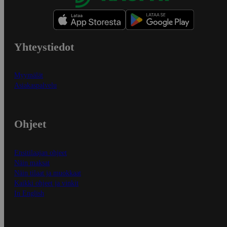
Yhteystiedot
Myymälät
Asiakaspalvelu
Ohjeet
Ensitilaajan ohjeet
Näin maksat
Näin tilaat ja muokkaat
Kaikki ohjeet ja vinkit
In English