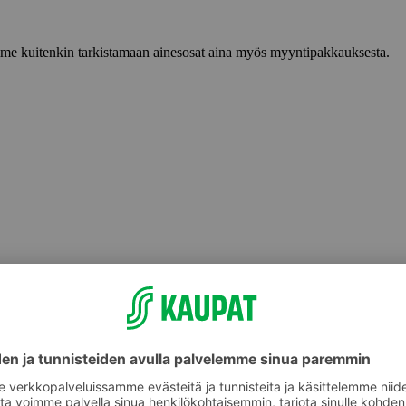
lemme kuitenkin tarkistamaan ainesosat aina myös myyntipakkauksesta.