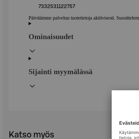
7332531122757
Päivitämme palvelun tuotetietoja aktiivisesti. Suositte
Ominaisuudet
Sijainti myymälässä
Katso myös