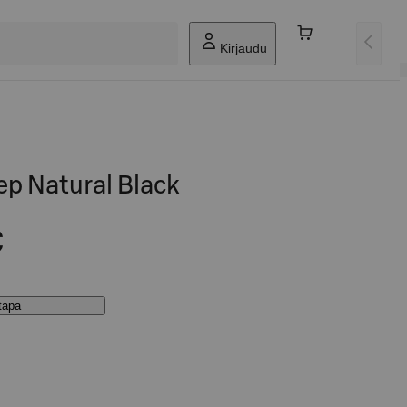
Kirjaudu
ep Natural Black
€
stapa