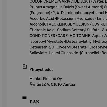
COLOR CREME/VÄRIVOIDE: Aqua (Water, Eau) 
Prunus Amygdalus Dulcis (Sweet Almond) Oil 
(Fragrance) · 2, 4-Diaminophenoxyethanol HCl
Ascorbic Acid ·|Potassium Hydroxide · Linalool
Alcohol|UTVECKLINGSEMULSION/UDVIKLINGSE
Etidronic Acid · Sodium Cetearyl Sulfate ·
CONDITIONER/CARE-HOITOAINE: Aqua (Water, E
Isopropyl Myristate ·|Distearoylethyl Hydr
Ceteareth-20 · Glyceryl Stearate ·|Dicapryly
Salicylate · Lauryl Glucoside ·|Citronellol · B
Yhteystiedot
Henkel Finland Oy
Äyritie 12 A, 01510 Vantaa
EAN