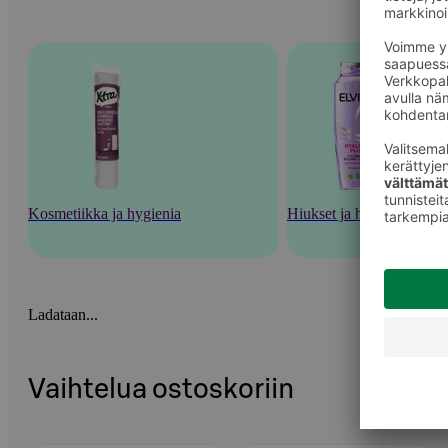
Kosmetiikka ja hygienia
Hiukset ja hiustenhoito
Ladataan...
Vaihtelua ostoskoriin
Ohita listaus