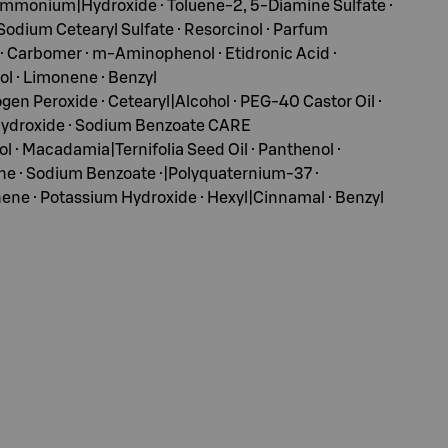
Ammonium|Hydroxide · Toluene-2, 5-Diamine Sulfate ·
odium Cetearyl Sulfate · Resorcinol · Parfum
n · Carbomer · m-Aminophenol · Etidronic Acid ·
lol · Limonene · Benzyl
roxide · Cetearyl|Alcohol · PEG-40 Castor Oil ·
m Hydroxide · Sodium Benzoate CARE
· Macadamia|Ternifolia Seed Oil · Panthenol ·
ne · Sodium Benzoate ·|Polyquaternium-37 ·
monene · Potassium Hydroxide · Hexyl|Cinnamal · Benzyl