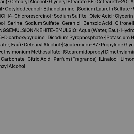
· Cetearyl Alcohol · Glyceryl Stearate SE · Ceteareth-20 · 
· Octyldodecanol · Ethanolamine ·|Sodium Laureth Sulfate · S
 ·|4-Chlororesorcinol · Sodium Sulfite · Oleic Acid · Glyceri
 · Serine · Sodium Sulfate · Geraniol · Benzoic Acid · Citronel
MULSION/KEHITE-EMULSIO: Aqua (Water, Eau) · Hydrogen Pe
 2, 6-Dicarboxypyridine · Disodium Pyrophosphate ·|Potassiu
au) · Cetearyl Alcohol ·|Quaternium-87 · Propylene Glycol 
oxyethylmonium Methosulfate ·|Stearamidopropyl Dimethylami
l Carbonate · Citric Acid · Parfum (Fragrance) ·|Linalool · Li
enzyl Alcohol