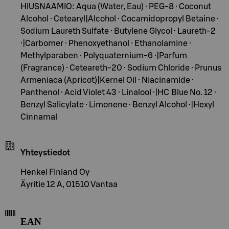
HIUSNAAMIO: Aqua (Water, Eau) · PEG-8 · Coconut
Alcohol · Cetearyl|Alcohol · Cocamidopropyl Betaine ·
Sodium Laureth Sulfate · Butylene Glycol · Laureth-2
·|Carbomer · Phenoxyethanol · Ethanolamine ·
Methylparaben · Polyquaternium-6 ·|Parfum
(Fragrance) · Ceteareth-20 · Sodium Chloride · Prunus
Armeniaca (Apricot)|Kernel Oil · Niacinamide ·
Panthenol · Acid Violet 43 · Linalool ·|HC Blue No. 12 ·
Benzyl Salicylate · Limonene · Benzyl Alcohol ·|Hexyl
Cinnamal
Yhteystiedot
Henkel Finland Oy
Äyritie 12 A, 01510 Vantaa
EAN