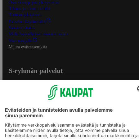
Osuuskauppojen yhteystiedot
Tilaus- ja toimitusehdot
Tietosuojakäytäntö
Palvelun käyttöehdot
Saavutettavuus
Mobiilisovelluksen saavutettavuus
Mainostajalle
Muuta evästeasetuksia
S-ryhmän palvelut
S-ryhmä
Asiakasomistajuus
Yhteishyvä Ruoka -sovellus
S-ostoslista -sovellus
Prisma.fi
Sokos.fi
S-Pankki
Yhteishyvä