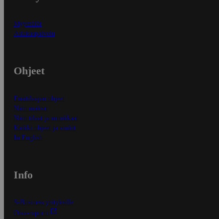
Myymälät
Asiakaspalvelu
Ohjeet
Ensitilaajan ohjeet
Näin maksat
Näin tilaat ja muokkaat
Kaikki ohjeet ja vinkit
In English
Info
S-Business yrityksille
Oiva-raportit