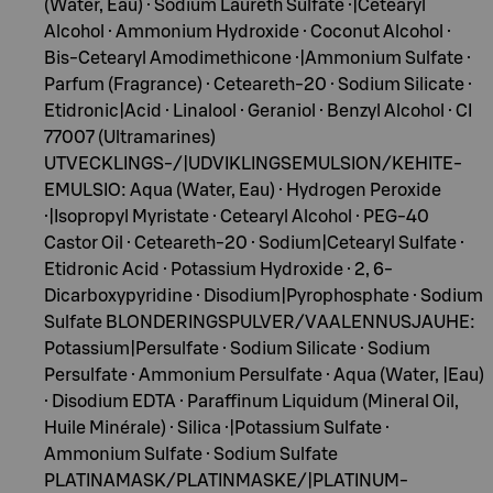
(Water, Eau) · Sodium Laureth Sulfate ·|Cetearyl
Alcohol · Ammonium Hydroxide · Coconut Alcohol ·
Bis-Cetearyl Amodimethicone ·|Ammonium Sulfate ·
Parfum (Fragrance) · Ceteareth-20 · Sodium Silicate ·
Etidronic|Acid · Linalool · Geraniol · Benzyl Alcohol · CI
77007 (Ultramarines)
UTVECKLINGS-/|UDVIKLINGSEMULSION/KEHITE-
EMULSIO: Aqua (Water, Eau) · Hydrogen Peroxide
·|Isopropyl Myristate · Cetearyl Alcohol · PEG-40
Castor Oil · Ceteareth-20 · Sodium|Cetearyl Sulfate ·
Etidronic Acid · Potassium Hydroxide · 2, 6-
Dicarboxypyridine · Disodium|Pyrophosphate · Sodium
Sulfate BLONDERINGSPULVER/VAALENNUSJAUHE:
Potassium|Persulfate · Sodium Silicate · Sodium
Persulfate · Ammonium Persulfate · Aqua (Water, |Eau)
· Disodium EDTA · Paraffinum Liquidum (Mineral Oil,
Huile Minérale) · Silica ·|Potassium Sulfate ·
Ammonium Sulfate · Sodium Sulfate
PLATINAMASK/PLATINMASKE/|PLATINUM-