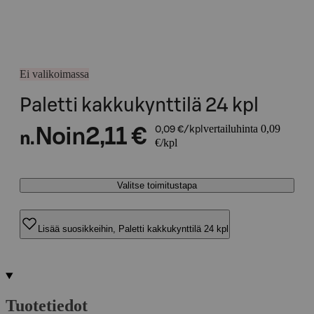
Ei valikoimassa
Paletti kakkukynttilä 24 kpl
vertailuhinta 0,09
Noin
2,11 €
0,09 €/kpl
n.
€/kpl
Valitse toimitustapa
Lisää suosikkeihin, Paletti kakkukynttilä 24 kpl
Tuotetiedot