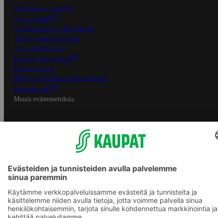
S-Business yrityksille
Oiva-raportit
Osuuskauppojen yhteystiedot
Tilaus- ja toimitusehdot
Tietosuojakäytäntö
Palvelun käyttöehdot
Saavutettavuus
Mobiilisovelluksen saavutettavuus
Mainostajalle
Muuta evästeasetuksia
S-ryhmän palvelut
S-ryhmä
Asiakasomistajuus
Yhteishyvä Ruoka -sovellus
S-ostoslista -sovellus
Prisma.fi