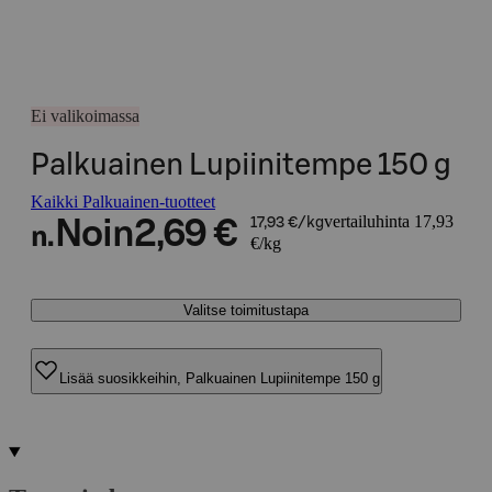
Ei valikoimassa
Palkuainen Lupiinitempe 150 g
Kaikki Palkuainen-tuotteet
vertailuhinta 17,93
Noin
2,69 €
17,93 €/kg
n.
€/kg
Valitse toimitustapa
Lisää suosikkeihin, Palkuainen Lupiinitempe 150 g