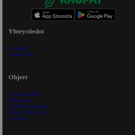
Yhteystiedot
Myymälät
Asiakaspalvelu
Ohjeet
Ensitilaajan ohjeet
Näin maksat
Näin tilaat ja muokkaat
Kaikki ohjeet ja vinkit
In English