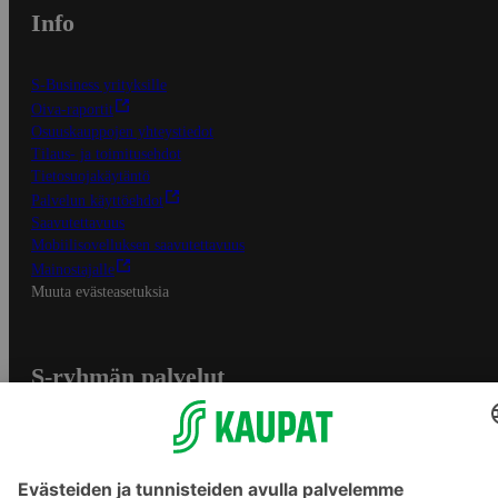
Info
S-Business yrityksille
Oiva-raportit
Osuuskauppojen yhteystiedot
Tilaus- ja toimitusehdot
Tietosuojakäytäntö
Palvelun käyttöehdot
Saavutettavuus
Mobiilisovelluksen saavutettavuus
Mainostajalle
Muuta evästeasetuksia
S-ryhmän palvelut
S-ryhmä
Asiakasomistajuus
Yhteishyvä Ruoka -sovellus