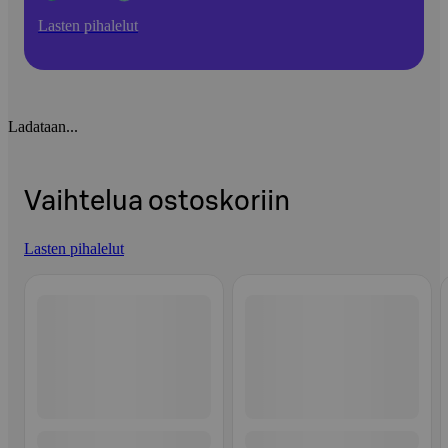
Lasten pihalelut
Ladataan...
Vaihtelua ostoskoriin
Lasten pihalelut
Ohita listaus