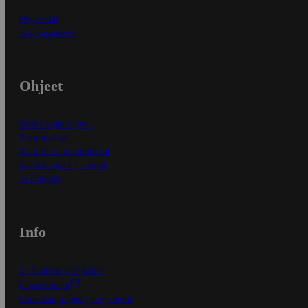
Myymälät
Asiakaspalvelu
Ohjeet
Ensitilaajan ohjeet
Näin maksat
Näin tilaat ja muokkaat
Kaikki ohjeet ja vinkit
In English
Info
S-Business yrityksille
Oiva-raportit
Osuuskauppojen yhteystiedot