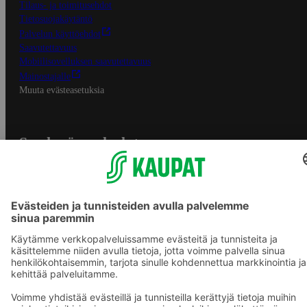
Tilaus- ja toimitusehdot
Tietosuojakäytäntö
Palvelun käyttöehdot
Saavutettavuus
Mobiilisovelluksen saavutettavuus
Mainostajalle
Muuta evästeasetuksia
S-ryhmän palvelut
S-ryhmä
Asiakasomistajuus
Yhteishyvä Ruoka -sovellus
S-ostoslista -sovellus
Prisma.fi
Sokos.fi
S-Pankki
Yhteishyvä
Sokos Hotels