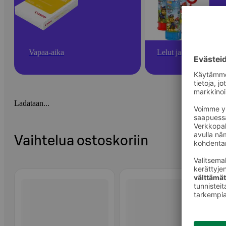
Vapaa-aika
Lelut ja pelit
Ladataan...
Vaihtelua ostoskoriin
Ohita listaus