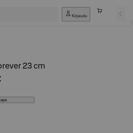
Kirjaudu
forever 23 cm
€
stapa