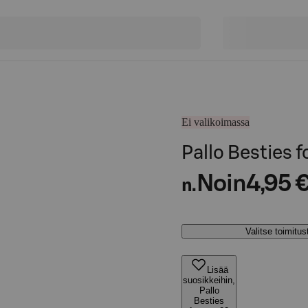
Ei valikoimassa
Pallo Besties 
Noin
4,95 
n.
Valitse toimitu
Lisää
suosikkeihin,
Pallo
Besties