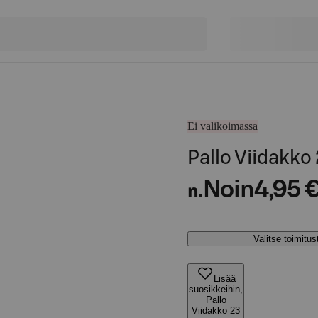
Ei valikoimassa
Pallo Viidakko
Noin
4,95 
n.
Valitse toimitu
Lisää
suosikkeihin,
Pallo
Viidakko 23