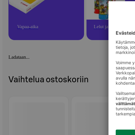
Vapaa-aika
Lelut ja pelit
Ladataan...
Vaihtelua ostoskoriin
Ohita listaus