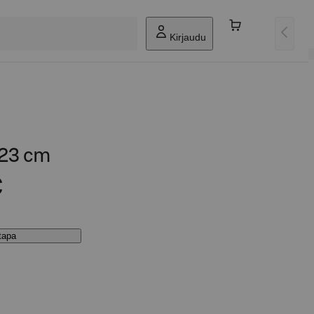
Kirjaudu
 23 cm
€
stapa