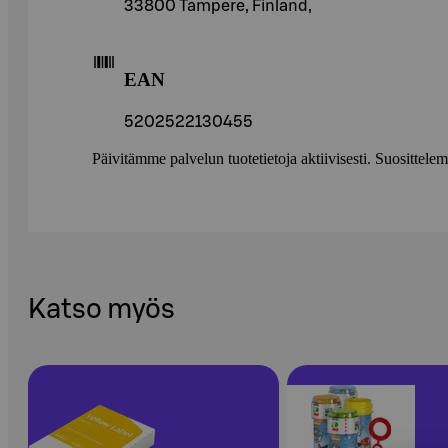
33800 Tampere, Finland,
EAN
5202522130455
Päivitämme palvelun tuotetietoja aktiivisesti. Suositte
Katso myös