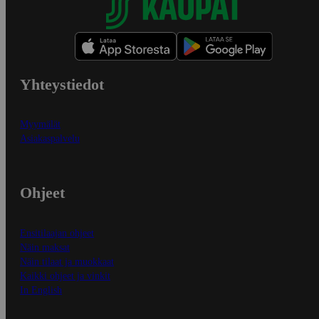
Yhteystiedot
Myymälät
Asiakaspalvelu
Ohjeet
Ensitilaajan ohjeet
Näin maksat
Näin tilaat ja muokkaat
Kaikki ohjeet ja vinkit
In English