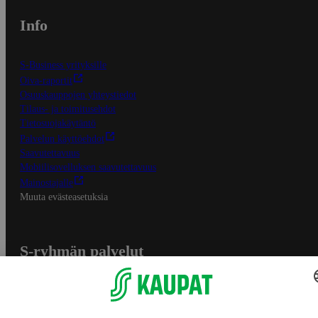
Info
S-Business yrityksille
Oiva-raportit
Osuuskauppojen yhteystiedot
Tilaus- ja toimitusehdot
Tietosuojakäytäntö
Palvelun käyttöehdot
Saavutettavuus
Mobiilisovelluksen saavutettavuus
Mainostajalle
Muuta evästeasetuksia
S-ryhmän palvelut
S-ryhmä
Asiakasomistajuus