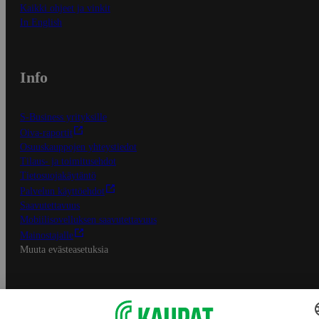
Kaikki ohjeet ja vinkit
In English
Info
S-Business yrityksille
Oiva-raportit
Osuuskauppojen yhteystiedot
Tilaus- ja toimitusehdot
Tietosuojakäytäntö
Palvelun käyttöehdot
Saavutettavuus
Mobiilisovelluksen saavutettavuus
Mainostajalle
Muuta evästeasetuksia
S-ryhmän palvelut