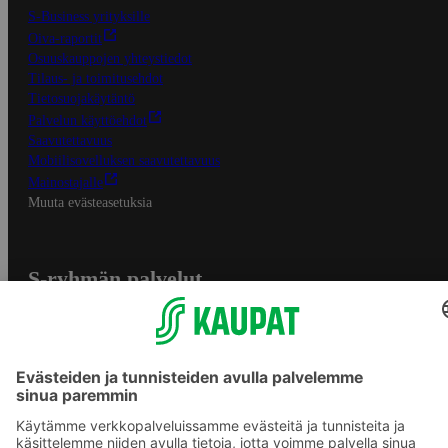
S-Business yrityksille
Oiva-raportit
Osuuskauppojen yhteystiedot
Tilaus- ja toimitusehdot
Tietosuojakäytäntö
Palvelun käyttöehdot
Saavutettavuus
Mobiilisovelluksen saavutettavuus
Mainostajalle
Muuta evästeasetuksia
S-ryhmän palvelut
S-ryhmä
Asiakasomistajuus
Yhteishyvä Ruoka -sovellus
S-ostoslista -sovellus
Prisma.fi
Sokos.fi