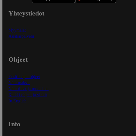
Yhteystiedot
Myymälät
Asiakaspalvelu
Ohjeet
Ensitilaajan ohjeet
Näin maksat
Näin tilaat ja muokkaat
Kaikki ohjeet ja vinkit
In English
Info