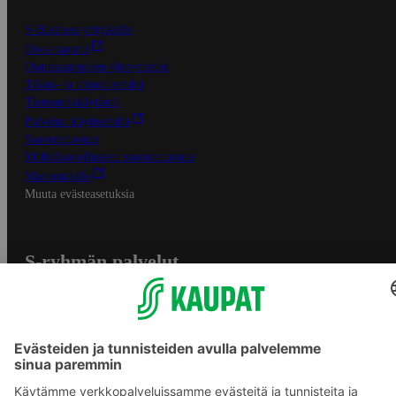
S-Business yrityksille
Oiva-raportit
Osuuskauppojen yhteystiedot
Tilaus- ja toimitusehdot
Tietosuojakäytäntö
Palvelun käyttöehdot
Saavutettavuus
Mobiilisovelluksen saavutettavuus
Mainostajalle
Muuta evästeasetuksia
S-ryhmän palvelut
S-ryhmä
Asiakasomistajuus
Yhteishyvä Ruoka -sovellus
S-ostoslista -sovellus
Prisma.fi