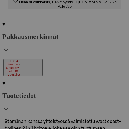
Lisää suosikkeihin, Panimoyhtiö Tuju Oy Mosh & Go 5,5%
Pale Ale
Pakkausmerkinnät
Tämä
tuote on
18
kielletty
alle 18-
vuotiailta
Tuotetiedot
Stam1nan kanssa yhteistyössä valmistettu west coast-
tyylinen 2 in 1 hoitoale, joka saa olon tuntumaan