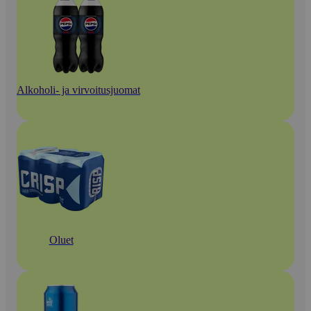
Alkoholi- ja virvoitusjuomat
Oluet