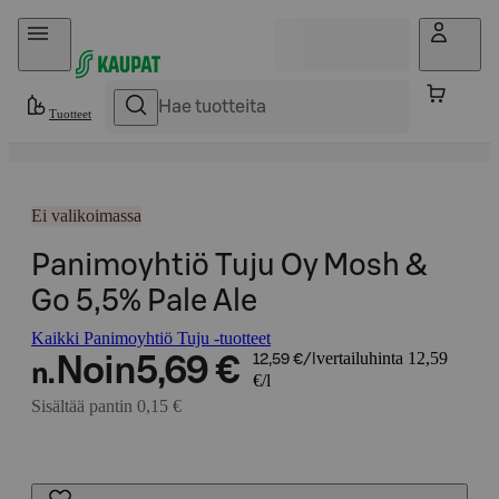
Hyppää sisältöön
Tuotteet
Ei valikoimassa
Panimoyhtiö Tuju Oy Mosh &
Go 5,5% Pale Ale
Kaikki Panimoyhtiö Tuju -tuotteet
vertailuhinta 12,59
Noin
5,69 €
12,59 €/l
n.
€/l
Sisältää pantin 0,15 €