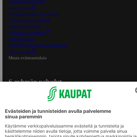
S-Business yrityksille
Oiva-raportit
Osuuskauppojen yhteystiedot
Tilaus- ja toimitusehdot
Tietosuojakäytäntö
Palvelun käyttöehdot
Saavutettavuus
Mobiilisovelluksen saavutettavuus
Mainostajalle
Muuta evästeasetuksia
S-ryhmän palvelut
S-ryhmä
Asiakasomistajuus
Yhteishyvä Ruoka -sovellus
S-ostoslista -sovellus
Prisma.fi
Sokos.fi