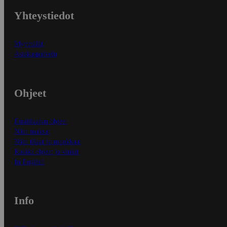
Yhteystiedot
Myymälät
Asiakaspalvelu
Ohjeet
Ensitilaajan ohjeet
Näin maksat
Näin tilaat ja muokkaat
Kaikki ohjeet ja vinkit
In English
Info