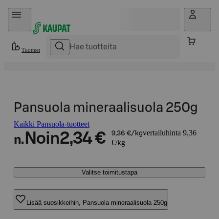
Hyppää sisältöön
Tuotteet
Pansuola mineraalisuola 250g
Kaikki Pansuola-tuotteet
vertailuhinta 9,36
Noin
2,34 €
9,36 €/kg
n.
€/kg
Valitse toimitustapa
Lisää suosikkeihin, Pansuola mineraalisuola 250g