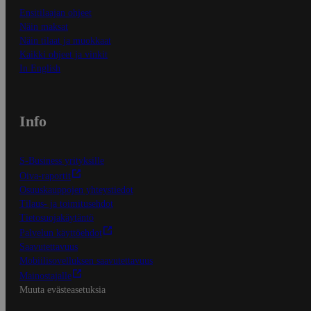
Ensitilaajan ohjeet
Näin maksat
Näin tilaat ja muokkaat
Kaikki ohjeet ja vinkit
In English
Info
S-Business yrityksille
Oiva-raportit
Osuuskauppojen yhteystiedot
Tilaus- ja toimitusehdot
Tietosuojakäytäntö
Palvelun käyttöehdot
Saavutettavuus
Mobiilisovelluksen saavutettavuus
Mainostajalle
Muuta evästeasetuksia